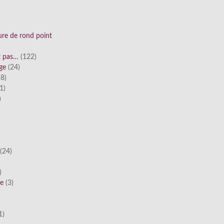
ure de rond point
st pas…
(122)
ge
(24)
8)
1)
)
)
(24)
)
he
(3)
)
1)