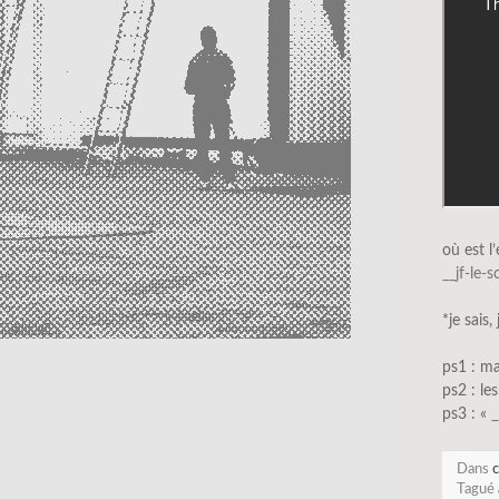
où est l
__jf-le-
*je sais,
ps1 : ma
ps2 : le
ps3 : «
_
Dans
c
Tagué