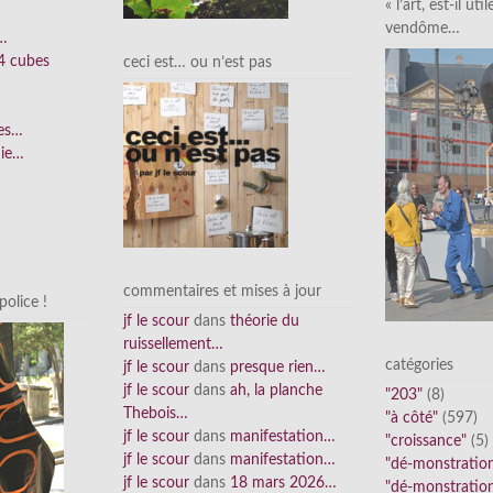
« l’art, est-il uti
vendôme…
n…
4 cubes
ceci est… ou n’est pas
ées…
nie…
commentaires et mises à jour
olice !
jf le scour
dans
théorie du
ruissellement…
catégories
jf le scour
dans
presque rien…
jf le scour
dans
ah, la planche
"203"
(8)
Thebois…
"à côté"
(597)
jf le scour
dans
manifestation…
"croissance"
(5)
jf le scour
dans
manifestation…
"dé-monstratio
jf le scour
dans
18 mars 2026…
"dé-monstratio