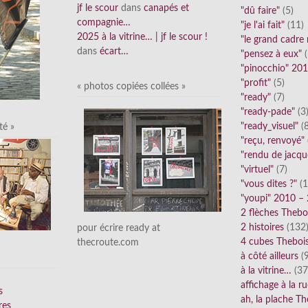
jf le scour
dans
canapés et
"dû faire"
(5)
compagnie…
"je l'ai fait"
(11)
2025 à la vitrine… | jf le scour !
"le grand cadre
dans
écart…
"pensez à eux"
(
"pinocchio" 20
"profit"
(5)
« photos copiées collées »
"ready"
(7)
"ready-pade"
(3
"ready_visuel"
(8
té »
"reçu, renvoyé"
"rendu de jacqu
"virtuel"
(7)
"vous dites ?"
(1
"youpi" 2010 –
2 flèches Thebo
2 histoires
(132
pour écrire ready at
4 cubes Theboi
thecroute.com
à côté ailleurs
(9
à la vitrine…
(37
affichage à la r
s
ah, la plache Th
res