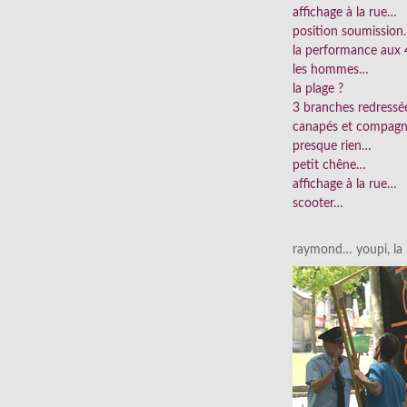
affichage à la rue…
position soumissio
la performance aux 
les hommes…
la plage ?
3 branches redress
canapés et compag
presque rien…
petit chêne…
affichage à la rue…
scooter…
raymond… youpi, la p