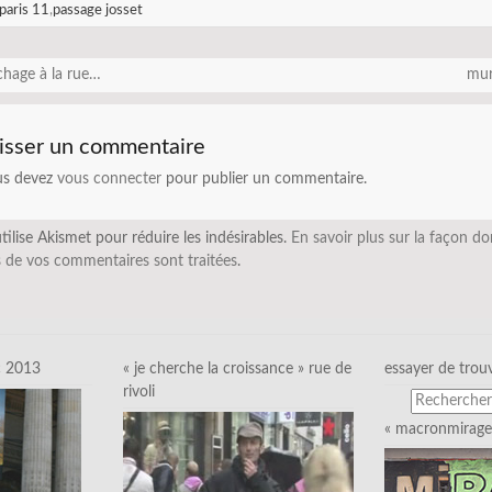
paris 11
,
passage josset
chage à la rue…
mu
isser un commentaire
us devez
vous connecter
pour publier un commentaire.
utilise Akismet pour réduire les indésirables.
En savoir plus sur la façon do
 de vos commentaires sont traitées
.
c 2013
« je cherche la croissance » rue de
essayer de trou
rivoli
« macronmirage 