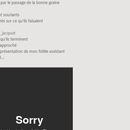
is par le passage de la bonne graine
nt souriants
és sur ce qu’ils faisaient
__jacquot
qu’ils terminent
 approché
 présentation de mon fidèle assistant
ré…