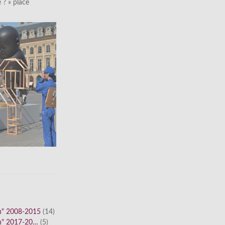
le ? » place
n" 2008-2015
(14)
n" 2017-20…
(5)