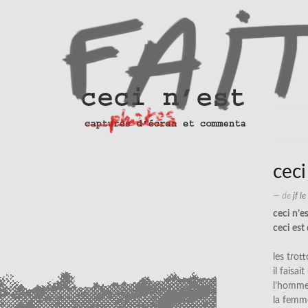
ceci
— de
jf l
ceci n’e
ceci est
les trot
il faisai
l’homme 
la femme