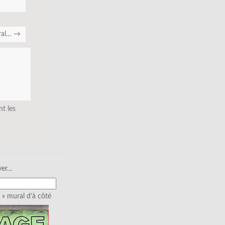
ral…
→
nt les
ver…
» mural d’à côté