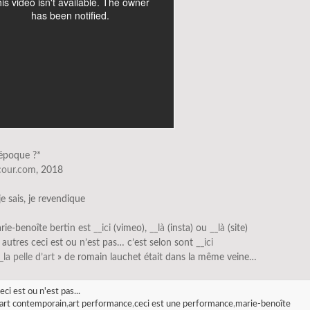
’époque ?*
scour.com
, 2018
 je sais, je revendique
rie-benoîte bertin est
__ici
(vimeo),
__là
(insta) ou
__là
(site)
s autres ceci est ou n’est pas… c’est selon sont
__ici
_la pelle d’art
» de romain lauchet était dans la même veine…
eci est ou n'est pas...
art contemporain
,
art performance
,
ceci est une performance
,
marie-benoîte