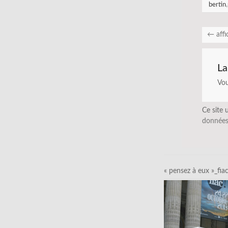
bertin
,
←
affi
La
Vo
Ce site 
données
« pensez à eux »_fia