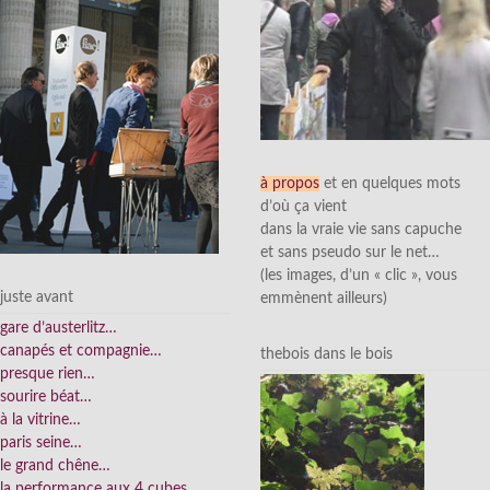
à propos
et en quelques mots
d’où ça vient
dans la vraie vie sans capuche
et sans pseudo sur le net…
(les images, d’un « clic », vous
juste avant
emmènent ailleurs)
gare d’austerlitz…
canapés et compagnie…
thebois dans le bois
presque rien…
sourire béat…
à la vitrine…
paris seine…
le grand chêne…
la performance aux 4 cubes…