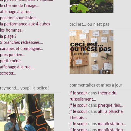
le chemin de l’image…
affichage à la rue…
position soumission…
la performance aux 4 cubes
ceci est… ou n’est pas
les hommes…
la plage ?
3 branches redressées…
canapés et compagnie…
presque rien…
petit chêne…
affichage à la rue…
scooter…
commentaires et mises à jour
raymond… youpi, la police !
jf le scour
dans
théorie du
ruissellement…
jf le scour
dans
presque rien…
jf le scour
dans
ah, la planche
Thebois…
jf le scour
dans
manifestation…
jf le scour
dans
manifestation…