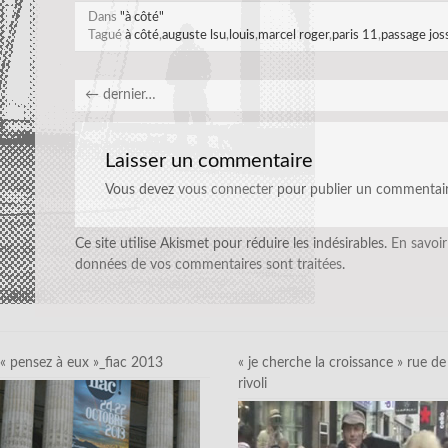
Dans
"à côté"
Tagué
à côté
,
auguste lsu
,
louis
,
marcel roger
,
paris 11
,
passage jos
←
dernier…
Laisser un commentaire
Vous devez
vous connecter
pour publier un commentair
Ce site utilise Akismet pour réduire les indésirables.
En savoir
données de vos commentaires sont traitées
.
« pensez à eux »_fiac 2013
« je cherche la croissance » rue de
rivoli