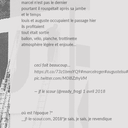
marcel n’est pas le dernier
pourtant il rouspétait après sa jambe
et le temps
louis et auguste occupaient le passage hier
ils profitaient
tout était sortie
ballon, vélo, planche, trottinette
atmosphère légère et enjouée…
ceci fait beaucoup…
https://t.co/73z1bmsYQ9
#marcelroger
#augustelsu
#
pic.twitter.com/M0l8ZzhyVM
— jf le scour (@ready_frog)
1 avril 2018
où est l’époque ?*
__jf-le-scour.com
, 2018*je sais, je sais, je revendique