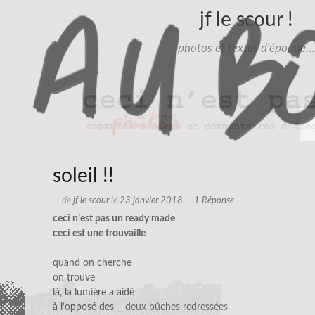
jf le scour !
photos et textes d'époque…
soleil !!
— de
jf le scour
le
23 janvier 2018
— 1 Réponse
ceci n’est pas un ready made
ceci est une trouvaille
quand on cherche
on trouve
là, la lumière a aidé
à l’opposé des
__deux bûches redressées