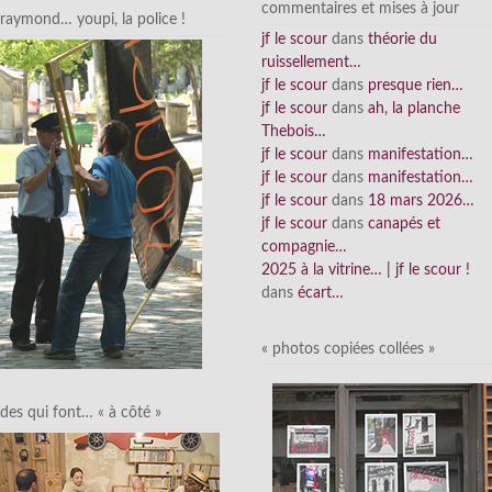
commentaires et mises à jour
raymond… youpi, la police !
jf le scour
dans
théorie du
ruissellement…
jf le scour
dans
presque rien…
jf le scour
dans
ah, la planche
Thebois…
jf le scour
dans
manifestation…
jf le scour
dans
manifestation…
jf le scour
dans
18 mars 2026…
jf le scour
dans
canapés et
compagnie…
2025 à la vitrine… | jf le scour !
dans
écart…
« photos copiées collées »
des qui font… « à côté »