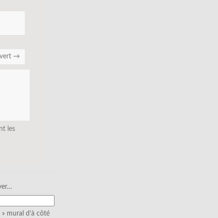
vert
→
nt les
ver…
» mural d’à côté