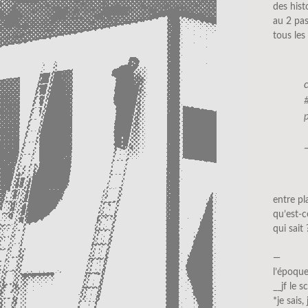
des hist
au 2 pas
tous le
entre pl
qu’est-c
qui sait 
—
l’époque
__jf le 
*je sais,