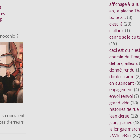
affichage à la r
s
ah, la plache Th
res
boîte à…
(3)
FR
c'est là
(23)
cailloux
(1)
inocchio ?
canne selle cult
(19)
ceci est ou n'e
chemin de l'ima
dehors, ailleurs
(
donné_rendu
(1
double cadre
(2
en attendant
(8
engagement
(4)
envoi renvoi
(7)
grand vide
(13)
histoires de rue
ts courraient
jean derue
(12)
 pas d’erreurs
juan, j'arrive
(18
la longue marc
laWhiteBox
(37