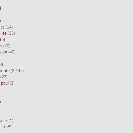
1)
)
nes
(14)
llée
(33)
15)
ds
(20)
sion
(40)
3)
route
(2 145)
(23)
 paul
(1)
)
tacle
(1)
et
(592)