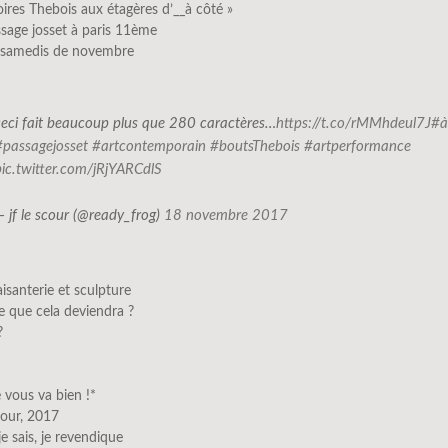
oires Thebois aux étagères d’__à côté »
sage josset à paris 11ème
s samedis de novembre
ceci fait beaucoup plus que 280 caractères…
https://t.co/rMMhdeul7J
#à
#passagejosset
#artcontemporain
#boutsThebois
#artperformance
pic.twitter.com/jRjYARCdlS
— jf le scour (@ready_frog)
18 novembre 2017
aisanterie et sculpture
e que cela deviendra ?
?
 vous va bien !*
scour, 2017
 je sais, je revendique