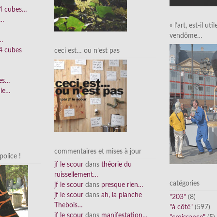
 4 cubes…
e…
« l’art, est-il uti
vendôme…
n…
4 cubes
ceci est… ou n’est pas
ées…
nie…
commentaires et mises à jour
olice !
jf le scour
dans
théorie du
ruissellement…
catégories
jf le scour
dans
presque rien…
jf le scour
dans
ah, la planche
"203"
(8)
Thebois…
"à côté"
(597)
jf le scour
dans
manifestation…