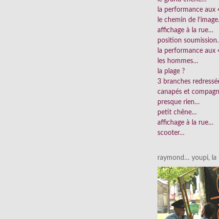
la performance aux
le chemin de l’imag
affichage à la rue…
position soumissio
la performance aux 
les hommes…
la plage ?
3 branches redress
canapés et compag
presque rien…
petit chêne…
affichage à la rue…
scooter…
raymond… youpi, la p