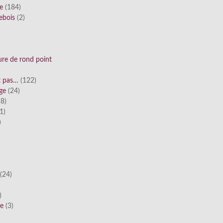
ue
(184)
ebois
(2)
ure de rond point
st pas…
(122)
ge
(24)
8)
1)
)
)
(24)
)
he
(3)
)