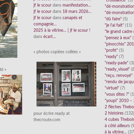
"croissance"
(5)
jf le scour
dans
manifestation…
"dé-monstratio
jf le scour
dans
18 mars 2026…
"dé-monstratio
jf le scour
dans
canapés et
"dû faire"
(5)
compagnie…
"je l'ai fait"
(11)
2025 à la vitrine… | jf le scour !
"le grand cadre
dans
écart…
"pensez à eux"
(
"pinocchio" 20
"profit"
(5)
« photos copiées collées »
"ready"
(7)
"ready-pade"
(3
"ready_visuel"
(8
té »
"reçu, renvoyé"
"rendu de jacqu
"virtuel"
(7)
"vous dites ?"
(1
"youpi" 2010 –
2 flèches Thebo
2 histoires
(132
pour écrire ready at
4 cubes Theboi
thecroute.com
à côté ailleurs
(9
à la vitrine…
(37