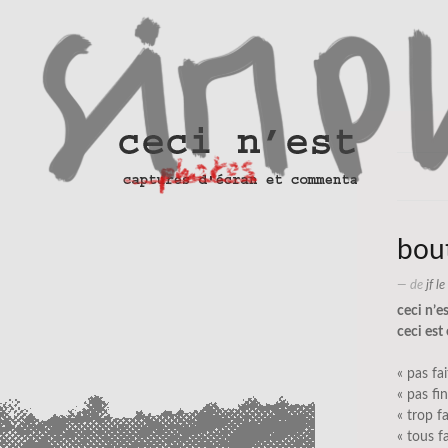
bou
— de
jf l
ceci n’e
ceci est
« pas fai
« pas fin
« trop fa
« tous fa