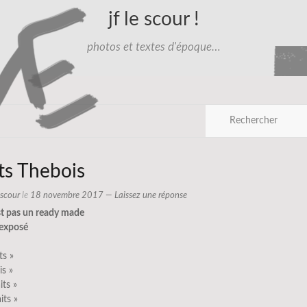
jf le scour !
photos et textes d'époque…
ts Thebois
e scour
le
18 novembre 2017
—
Laissez une réponse
st pas un ready made
 exposé
ts »
is »
its »
its »