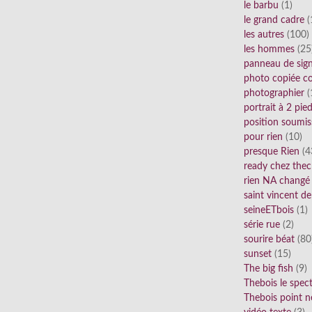
le barbu
(1)
le grand cadre
(
les autres
(100)
les hommes
(25
panneau de sig
photo copiée co
photographier
(
portrait à 2 pie
position soumis
pour rien
(10)
presque Rien
(4
ready chez thec
rien NA changé
saint vincent de
seineETbois
(1)
série rue
(2)
sourire béat
(80
sunset
(15)
The big fish
(9)
Thebois le spec
Thebois point n