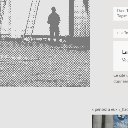
Dans
T
Tagué
←
affi
La
Vo
Ce site 
données
« pensez à eux »_fia