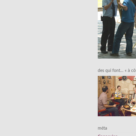
des qui font… « à cô
méta