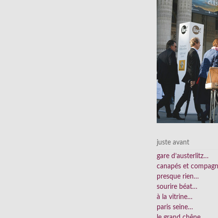
juste avant
gare d’austerlitz…
canapés et compag
presque rien…
sourire béat…
à la vitrine…
paris seine…
le grand chêne…