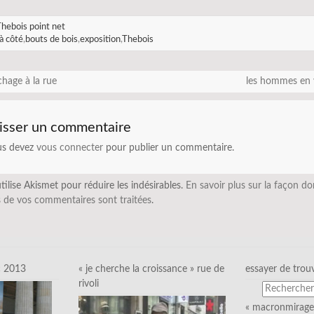
hebois point net
à côté
,
bouts de bois
,
exposition
,
Thebois
chage à la rue
les hommes en 
isser un commentaire
us devez
vous connecter
pour publier un commentaire.
utilise Akismet pour réduire les indésirables.
En savoir plus sur la façon do
 de vos commentaires sont traitées
.
c 2013
« je cherche la croissance » rue de
essayer de trou
rivoli
« macronmirage 