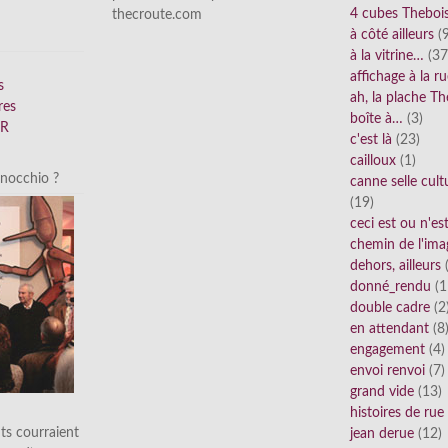
4 cubes Theboi
thecroute.com
à côté ailleurs
(9
à la vitrine…
(37
affichage à la r
s
ah, la plache Th
res
boîte à…
(3)
FR
c'est là
(23)
cailloux
(1)
inocchio ?
canne selle cult
(19)
ceci est ou n'e
chemin de l'ima
dehors, ailleurs
(
donné_rendu
(1
double cadre
(2
en attendant
(8
engagement
(4)
envoi renvoi
(7)
grand vide
(13)
histoires de rue
ts courraient
jean derue
(12)