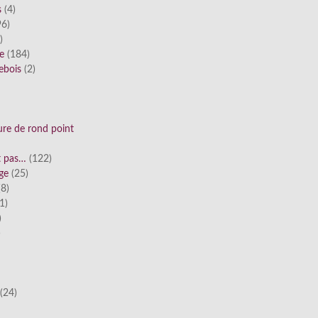
s
(4)
6)
)
ue
(184)
ebois
(2)
ure de rond point
st pas…
(122)
ge
(25)
8)
1)
)
)
(24)