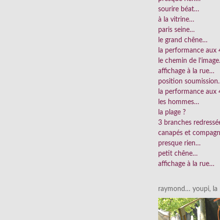
sourire béat…
à la vitrine…
paris seine…
le grand chêne…
la performance aux
le chemin de l’imag
affichage à la rue…
position soumissio
la performance aux 
les hommes…
la plage ?
3 branches redress
canapés et compag
presque rien…
petit chêne…
affichage à la rue…
raymond… youpi, la p