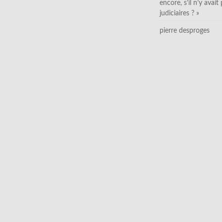
encore, s’il n’y avait
judiciaires ? »
pierre desproges