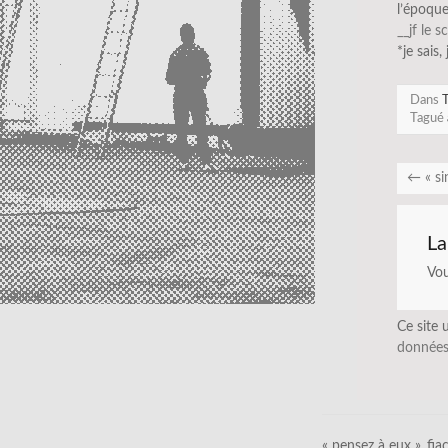
l’époque
__jf le s
*je sais,
Dans
T
Tagué
←
« si
La
Vo
Ce site 
données
« pensez à eux »_fia