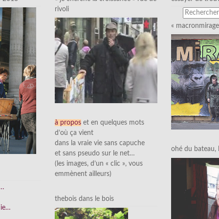
rivoli
« macronmirage 
à propos
et en quelques mots
d’où ça vient
dans la vraie vie sans capuche
ohé du bateau, l’
et sans pseudo sur le net…
(les images, d’un « clic », vous
emmènent ailleurs)
e…
thebois dans le bois
nie…