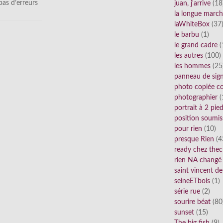
 pas d’erreurs
juan, j'arrive
(18
la longue marc
laWhiteBox
(37
le barbu
(1)
le grand cadre
(
les autres
(100)
les hommes
(25
panneau de sig
photo copiée co
photographier
(
portrait à 2 pie
position soumis
pour rien
(10)
presque Rien
(4
ready chez thec
rien NA changé
saint vincent de
seineETbois
(1)
série rue
(2)
sourire béat
(80
sunset
(15)
The big fish
(9)