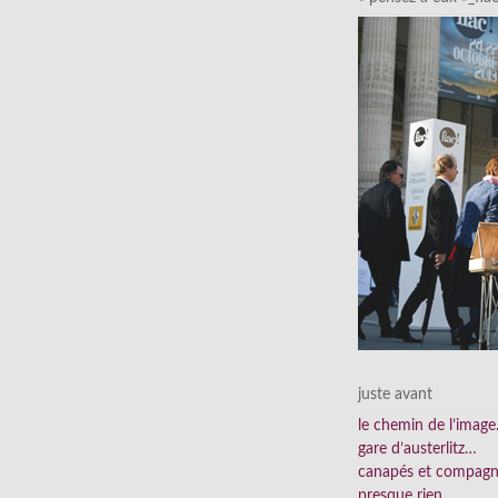
juste avant
le chemin de l’imag
gare d’austerlitz…
canapés et compag
presque rien…