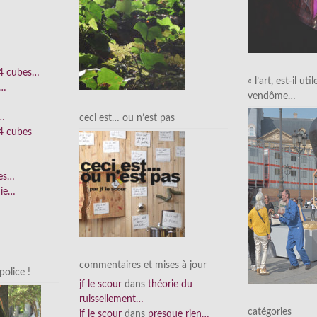
 4 cubes…
« l’art, est-il uti
e…
vendôme…
n…
ceci est… ou n’est pas
4 cubes
ées…
nie…
commentaires et mises à jour
olice !
jf le scour
dans
théorie du
ruissellement…
catégories
jf le scour
dans
presque rien…