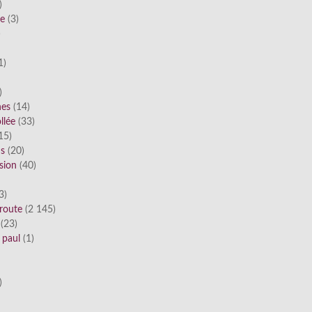
)
he
(3)
)
1)
)
nes
(14)
llée
(33)
15)
ds
(20)
sion
(40)
3)
route
(2 145)
(23)
 paul
(1)
)