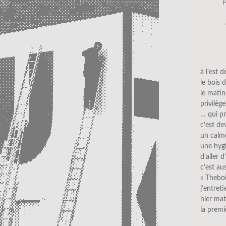
à l’est d
le bois 
le matin
privilèg
… qui p
c’est d
un calm
une hygi
d’aller 
c’est au
« Theboi
j’entret
hier mati
la premi