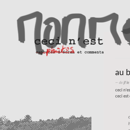
au 
— de
jf l
ceci n’e
ceci est