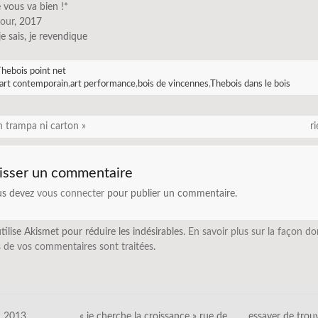
 vous va bien !*
cour
, 2017
 je sais, je revendique
hebois point net
art contemporain
,
art performance
,
bois de vincennes
,
Thebois dans le bois
n trampa ni carton »
r
isser un commentaire
us devez
vous connecter
pour publier un commentaire.
utilise Akismet pour réduire les indésirables.
En savoir plus sur la façon do
 de vos commentaires sont traitées
.
c 2013
« je cherche la croissance » rue de
essayer de trou