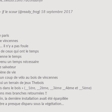
pic.twitter.com/7a0Jnuahyv
— jf le scour (@ready_frog)
18 septembre 2017
e paris
de vincennes
… il n’y a pas foule
e de ceux qui ont le temps
renne le temps
evenu un temps nécessaire
e salvateur
ène de vie
d’un coup de vélo au bois de vincennes
ssi un terrain de jeux Thebois
s dans le bois » (
__1ère
,
__2ème
,
__3ème
__4ème et
__5ème
)
iens mes branches retournées !!
n, la dernière installation avait été éparpillée
ère a presque disparu sous la végétation…