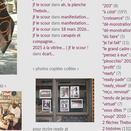
jf le scour
dans
ah, la planche
"203"
(8)
Thebois…
"à côté"
(597)
jf le scour
dans
manifestation…
"croissance"
(5)
jf le scour
dans
manifestation…
"dé-monstratio
jf le scour
dans
18 mars 2026…
"dé-monstratio
jf le scour
dans
canapés et
"dû faire"
(5)
compagnie…
"je l'ai fait"
(11)
2025 à la vitrine… | jf le scour !
"le grand cadre
dans
écart…
"pensez à eux"
(
"pinocchio" 20
"profit"
(5)
« photos copiées collées »
"ready"
(7)
"ready-pade"
(3
"ready_visuel"
(8
té »
"reçu, renvoyé"
"rendu de jacqu
"virtuel"
(7)
"vous dites ?"
(1
"youpi" 2010 –
2 flèches Thebo
2 histoires
(132
pour écrire ready at