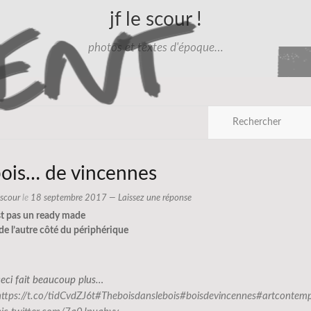
jf le scour !
photos et textes d'époque…
bois… de vincennes
e scour
le
18 septembre 2017
—
Laissez une réponse
st pas un ready made
 de l’autre côté du périphérique
ceci fait beaucoup plus…
https://t.co/tidCvdZJ6t
#Theboisdanslebois
#boisdevincennes
#artcontemp