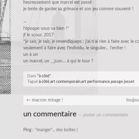
heureusement que marcel est passé
je tente de garder sa grimace et son jeu comme souvenir !
—
l’époque vous va bien !*
jf le scour, 2017
*je sais, je sais, je revendiqueps : j’ai n’ai rien à faire avec le co
seulement à faire avec l’individu, le singulier… l’entier !
un à un
un marcel, un
__juan
… à qui le tour ?
Dans
"à côté"
Tagué
à côté
,
art contemporain
,
art performance
,
passge josset
←
macron mirage !
toujou
un commentaire
— poster un commentaire
Ping :
"manger"... des boîtes |