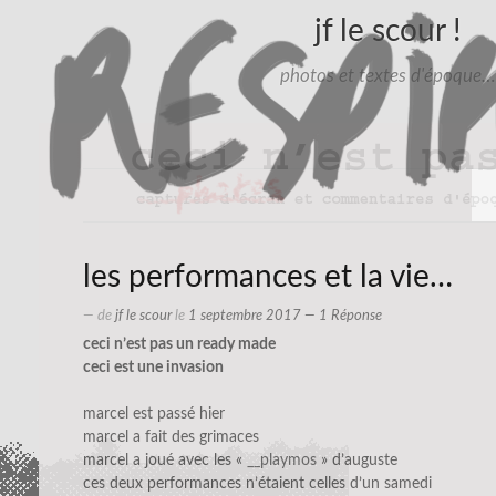
jf le scour !
photos et textes d'époque…
les performances et la vie…
— de
jf le scour
le
1 septembre 2017
— 1 Réponse
ceci n’est pas un ready made
ceci est une invasion
marcel est passé hier
marcel a fait des grimaces
marcel a joué avec les «
__playmos
» d’auguste
ces deux performances n’étaient celles d’un samedi