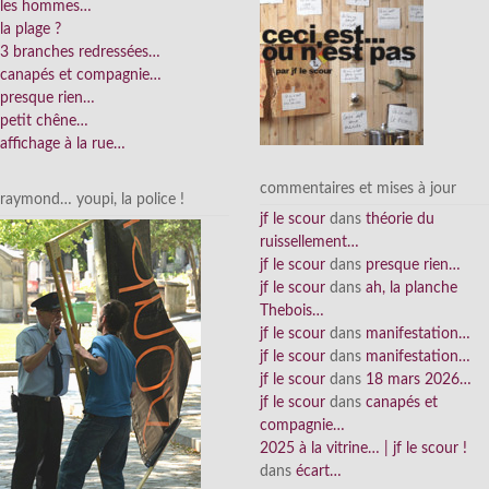
les hommes…
la plage ?
3 branches redressées…
canapés et compagnie…
presque rien…
petit chêne…
affichage à la rue…
commentaires et mises à jour
raymond… youpi, la police !
jf le scour
dans
théorie du
ruissellement…
jf le scour
dans
presque rien…
jf le scour
dans
ah, la planche
Thebois…
jf le scour
dans
manifestation…
jf le scour
dans
manifestation…
jf le scour
dans
18 mars 2026…
jf le scour
dans
canapés et
compagnie…
2025 à la vitrine… | jf le scour !
dans
écart…