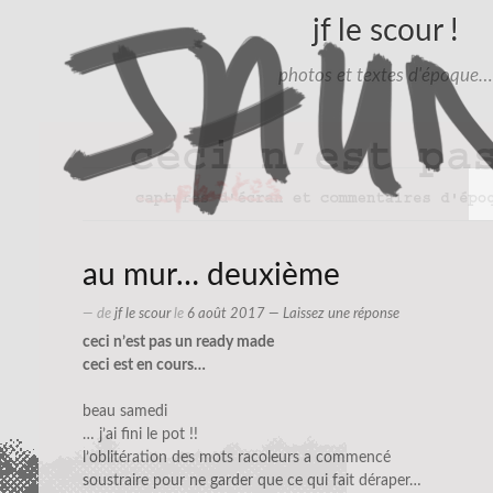
jf le scour !
photos et textes d'époque…
au mur… deuxième
— de
jf le scour
le
6 août 2017
—
Laissez une réponse
ceci n’est pas un ready made
ceci est en cours…
beau samedi
… j’ai fini le pot !!
l’oblitération des mots racoleurs a commencé
soustraire pour ne garder que ce qui fait déraper…