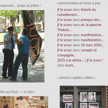
commentaires et mises à jour
raymond… youpi, la police !
jf le scour
dans
théorie du
ruissellement…
jf le scour
dans
presque rien…
jf le scour
dans
ah, la planche
Thebois…
jf le scour
dans
manifestation…
jf le scour
dans
manifestation…
jf le scour
dans
18 mars 2026…
jf le scour
dans
canapés et
compagnie…
2025 à la vitrine… | jf le scour !
dans
écart…
« photos copiées collées »
des qui font… « à côté »