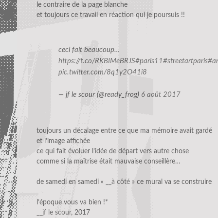
le contraire de la page blanche
et toujours ce travail en réaction qui je poursuis !!
ceci fait beaucoup…
https://t.co/RKBIMeBRJS
#paris11
#streetartparis
#a
pic.twitter.com/8q1y2O41i8
— jf le scour (@ready_frog)
6 août 2017
toujours un décalage entre ce que ma mémoire avait gardé
et l’image affichée
ce qui fait évoluer l’idée de départ vers autre chose
comme si la maîtrise était mauvaise conseillère…
de samedi en samedi «
__à côté
» ce mural va se construire
l’époque vous va bien !*
__jf le scour
, 2017