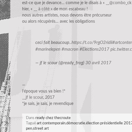
est-ce que je devance… comme je le disais à «
__@combo
_ck
hier, «
__ à côté
» de mon escabeau !
nous autres artistes, nous devons être précurseur
ou alors récupérés… avec les obligations
ceci fait beaucoup..
https://t.co/9rgO2ridii
#artconte
#marinelepen
#macron
#Elections2017
pic.twitter
— jf le scour (@ready_frog)
30 avril 2017
—
l’époque vous va bien !*
__jf le scour
, 2017
*je sais, je sais, je revendique
Dans
ready chez thecroute
Tagué
art contemporain
,
démocratie
,
élection présidentielle 201
pen
,
street art