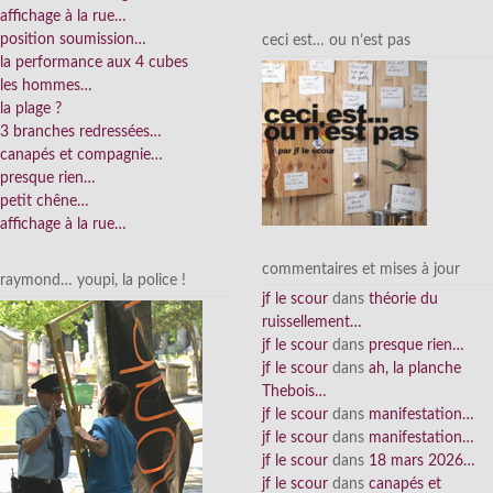
affichage à la rue…
position soumission…
ceci est… ou n’est pas
la performance aux 4 cubes
les hommes…
la plage ?
3 branches redressées…
canapés et compagnie…
presque rien…
petit chêne…
affichage à la rue…
commentaires et mises à jour
raymond… youpi, la police !
jf le scour
dans
théorie du
ruissellement…
jf le scour
dans
presque rien…
jf le scour
dans
ah, la planche
Thebois…
jf le scour
dans
manifestation…
jf le scour
dans
manifestation…
jf le scour
dans
18 mars 2026…
jf le scour
dans
canapés et