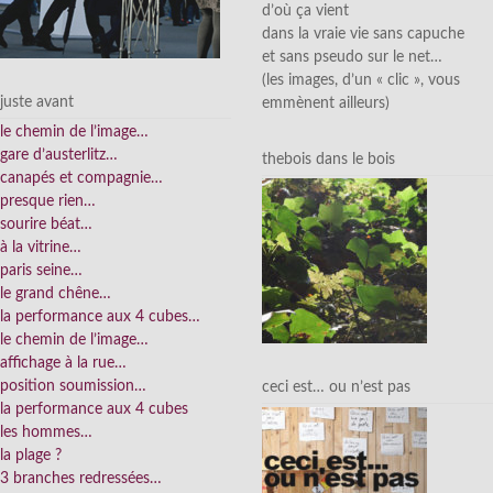
d’où ça vient
dans la vraie vie sans capuche
et sans pseudo sur le net…
(les images, d’un « clic », vous
juste avant
emmènent ailleurs)
le chemin de l’image…
gare d’austerlitz…
thebois dans le bois
canapés et compagnie…
presque rien…
sourire béat…
à la vitrine…
paris seine…
le grand chêne…
la performance aux 4 cubes…
le chemin de l’image…
affichage à la rue…
position soumission…
ceci est… ou n’est pas
la performance aux 4 cubes
les hommes…
la plage ?
3 branches redressées…