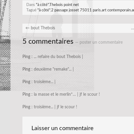
Dans
"à côté"
,
Thebois point net
Tagué
"à côté"
,
2 passage josset 75011 paris
,
art contemporain
,
a
←
bout Thebois
…
5 commentaires
— poster un commentaire
Ping :
... refaire du bout Thebois |
Ping :
deuxième "remake"... |
Ping :
troisième... |
Ping :
la masse et le merlin*… | jf le scour !
Ping :
troisième... | jf le scour !
Laisser un commentaire