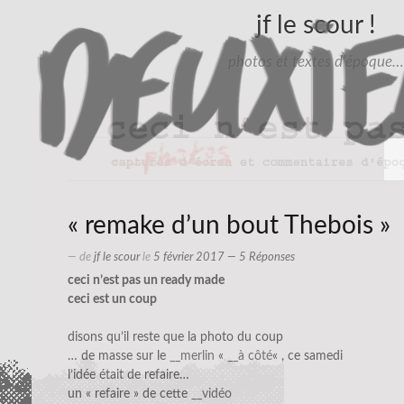
jf le scour !
photos et textes d'époque…
« remake d’un bout Thebois »
— de
jf le scour
le
5 février 2017
— 5 Réponses
ceci n’est pas un ready made
ceci est un coup
disons qu’il reste que la photo du coup
… de masse sur le
__merlin
«
__à côté
« , ce samedi
l’idée était de refaire…
un « refaire » de cette
__vidéo