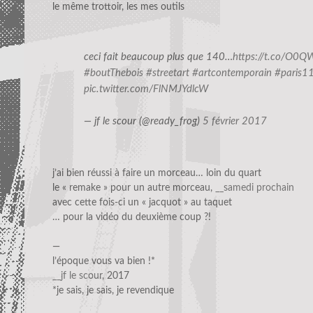
le même trottoir, les mes outils
ceci fait beaucoup plus que 140…
https://t.co/O
#boutThebois
#streetart
#artcontemporain
#paris1
pic.twitter.com/FlNMJYdlcW
— jf le scour (@ready_frog)
5 février 2017
j’ai bien réussi à faire un morceau… loin du quart
le « remake » pour un autre morceau,
__samedi prochain
avec cette fois-ci un « jacquot » au taquet
… pour la vidéo du deuxième coup ?!
—
l’époque vous va bien !*
__jf le scour
, 2017
*je sais, je sais, je revendique