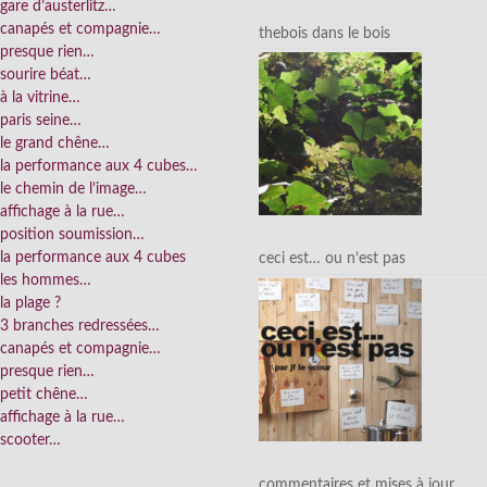
gare d’austerlitz…
canapés et compagnie…
thebois dans le bois
presque rien…
sourire béat…
à la vitrine…
paris seine…
le grand chêne…
la performance aux 4 cubes…
le chemin de l’image…
affichage à la rue…
position soumission…
la performance aux 4 cubes
ceci est… ou n’est pas
les hommes…
la plage ?
3 branches redressées…
canapés et compagnie…
presque rien…
petit chêne…
affichage à la rue…
scooter…
commentaires et mises à jour