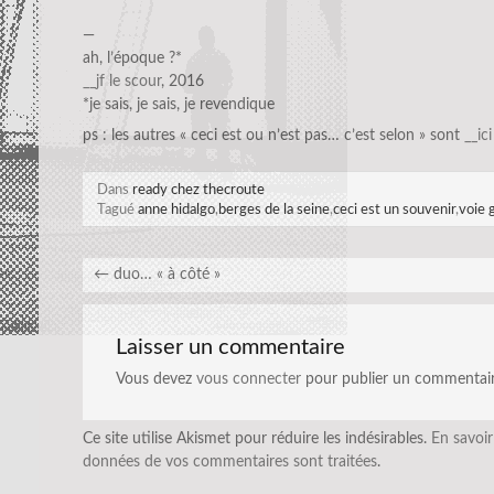
—
ah, l’époque ?*
__jf le scour
, 2016
*je sais, je sais, je revendique
ps : les autres « ceci est ou n’est pas… c’est selon » sont
__ici
Dans
ready chez thecroute
Tagué
anne hidalgo
,
berges de la seine
,
ceci est un souvenir
,
voie 
←
duo… « à côté »
Laisser un commentaire
Vous devez
vous connecter
pour publier un commentair
Ce site utilise Akismet pour réduire les indésirables.
En savoir
données de vos commentaires sont traitées
.