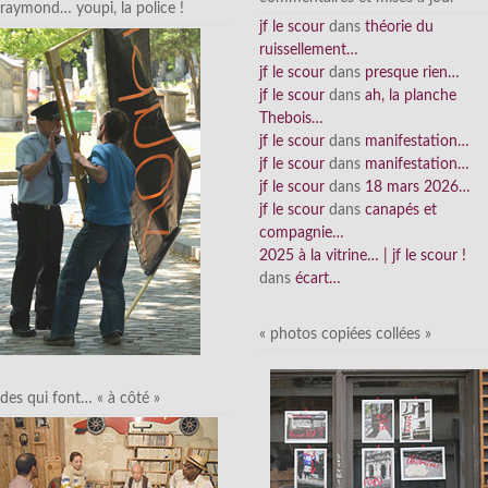
raymond… youpi, la police !
jf le scour
dans
théorie du
ruissellement…
jf le scour
dans
presque rien…
jf le scour
dans
ah, la planche
Thebois…
jf le scour
dans
manifestation…
jf le scour
dans
manifestation…
jf le scour
dans
18 mars 2026…
jf le scour
dans
canapés et
compagnie…
2025 à la vitrine… | jf le scour !
dans
écart…
« photos copiées collées »
des qui font… « à côté »