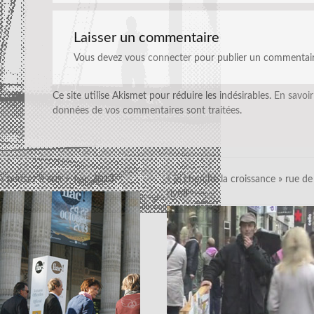
Laisser un commentaire
Vous devez
vous connecter
pour publier un commentair
Ce site utilise Akismet pour réduire les indésirables.
En savoir
données de vos commentaires sont traitées
.
« pensez à eux »_fiac 2013
« je cherche la croissance » rue de
rivoli