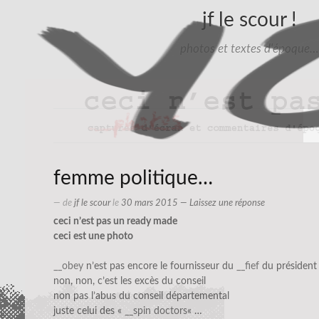
jf le scour !
photos et textes d'époque…
femme politique…
— de
jf le scour
le
30 mars 2015
—
Laissez une réponse
ceci n’est pas un ready made
ceci est une photo
__obey
n’est pas encore le fournisseur du
__fief
du président
non, non, c’est les excès du conseil
non pas l’abus du conseil départemental
juste celui des «
__spin doctors
« …