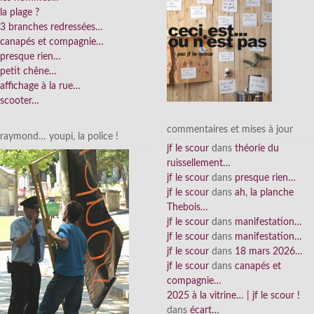
la plage ?
3 branches redressées…
canapés et compagnie…
presque rien…
petit chêne…
affichage à la rue…
scooter…
commentaires et mises à jour
raymond… youpi, la police !
jf le scour
dans
théorie du
ruissellement…
jf le scour
dans
presque rien…
jf le scour
dans
ah, la planche
Thebois…
jf le scour
dans
manifestation…
jf le scour
dans
manifestation…
jf le scour
dans
18 mars 2026…
jf le scour
dans
canapés et
compagnie…
2025 à la vitrine… | jf le scour !
dans
écart…