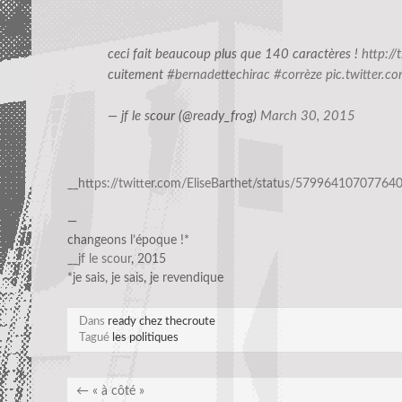
ceci fait beaucoup plus que 140 caractères !
http:/
cuitement
#bernadettechirac
#corrèze
pic.twitter.
— jf le scour (@ready_frog)
March 30, 2015
__https://twitter.com/EliseBarthet/status/57996410707764
—
changeons l’époque !*
__jf le scour
, 2015
*je sais, je sais, je revendique
Dans
ready chez thecroute
Tagué
les politiques
←
« à côté »