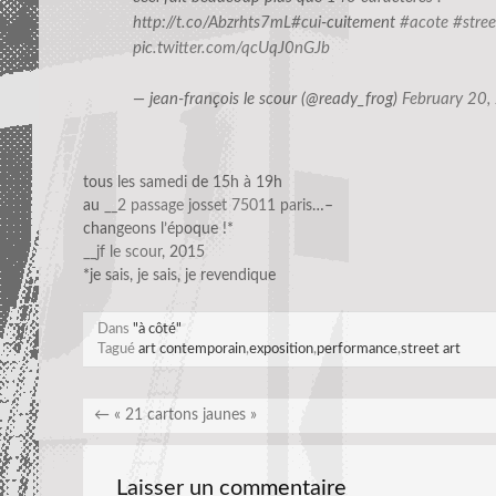
http://t.co/Abzrhts7mL
#cui
-cuitement
#acote
#stree
pic.twitter.com/qcUqJ0nGJb
— jean-françois le scour (@ready_frog)
February 20,
tous les samedi de 15h à 19h
au
__2 passage josset 75011 paris
…–
changeons l’époque !*
__jf le scour
, 2015
*je sais, je sais, je revendique
Dans
"à côté"
Tagué
art contemporain
,
exposition
,
performance
,
street art
←
« 21 cartons jaunes »
Laisser un commentaire