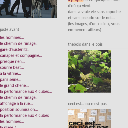
à propos
et en quelques mots
d’où ça vient
dans la vraie vie sans capuche
et sans pseudo sur le net…
(les images, d’un « clic », vous
juste avant
emmènent ailleurs)
les hommes…
le chemin de l’image…
thebois dans le bois
gare d’austerlitz…
canapés et compagnie…
presque rien…
sourire béat…
à la vitrine…
paris seine…
le grand chêne…
la performance aux 4 cubes…
le chemin de l’image…
affichage à la rue…
ceci est… ou n’est pas
position soumission…
la performance aux 4 cubes
les hommes…
la plage ?