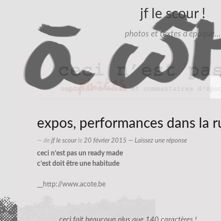
jf le scour !
photos et textes d'époque…
expos, performances dans la 
— de
jf le scour
le
20 février 2015
—
Laissez une réponse
ceci n’est pas un ready made
c’est doit être une habitude
__http://www.acote.be
ceci fait beaucoup plus que 140 caractères !