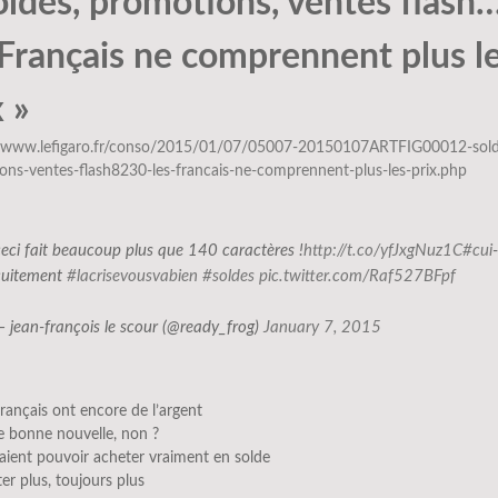
oldes, promotions, ventes flash…
 Français ne comprennent plus l
x »
//www.lefigaro.fr/conso/2015/01/07/05007-20150107ARTFIG00012-sold
ons-ventes-flash8230-les-francais-ne-comprennent-plus-les-prix.php
ceci fait beaucoup plus que 140 caractères !
http://t.co/yfJxgNuz1C
#cui
-
cuitement
#lacrisevousvabien
#soldes
pic.twitter.com/Raf527BFpf
— jean-françois le scour (@ready_frog)
January 7, 2015
 français ont encore de l’argent
e bonne nouvelle, non ?
raient pouvoir acheter vraiment en solde
er plus, toujours plus