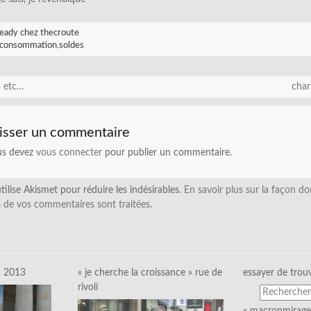
eady chez thecroute
consommation
,
soldes
p etc…
char
isser un commentaire
us devez
vous connecter
pour publier un commentaire.
utilise Akismet pour réduire les indésirables.
En savoir plus sur la façon do
 de vos commentaires sont traitées
.
c 2013
« je cherche la croissance » rue de
essayer de trou
rivoli
« macronmirage 