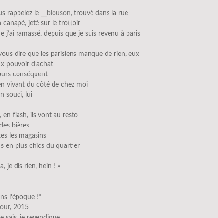
us rappelez le
__blouson,
trouvé dans la rue
 canapé, jeté sur le trottoir
e j’ai ramassé, depuis que je suis revenu à paris
vous dire que les parisiens manque de rien, eux
ux pouvoir d’achat
jours conséquent
ien vivant du côté de chez moi
n souci, lui
, en flash, ils vont au resto
des bières
es les magasins
s en plus chics du quartier
ça, je dis rien, hein ! »
ns l’époque !*
cour
, 2015
 je sais, je revendique