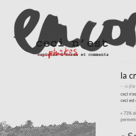
la c
— de
jf l
ceci n’e
ceci est 
« 73% de
permettr