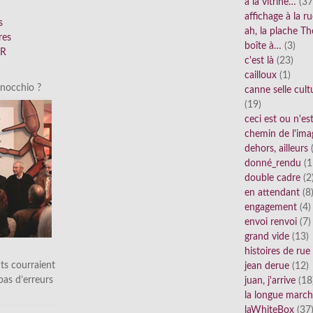
à la vitrine…
(37
affichage à la r
s
ah, la plache Th
res
boîte à…
(3)
FR
c'est là
(23)
cailloux
(1)
inocchio ?
canne selle cult
(19)
ceci est ou n'e
chemin de l'ima
dehors, ailleurs
(
donné_rendu
(1
double cadre
(2
en attendant
(8
engagement
(4)
envoi renvoi
(7)
grand vide
(13)
histoires de rue
ts courraient
jean derue
(12)
 pas d’erreurs
juan, j'arrive
(18
la longue marc
laWhiteBox
(37