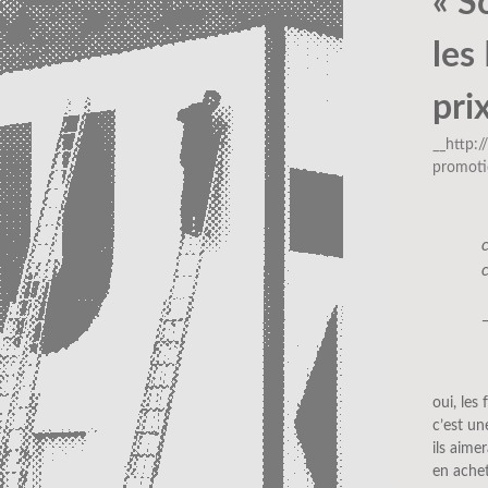
« S
les
pri
__http:
promoti
oui, les
c’est un
ils aime
en achet