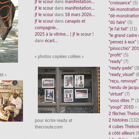
jf le scour
dans
manifestation…
"croissance"
(5)
jf le scour
dans
manifestation…
"dé-monstratio
jf le scour
dans
18 mars 2026…
"dé-monstratio
jf le scour
dans
canapés et
"dû faire"
(5)
compagnie…
"je l'ai fait"
(11)
2025 à la vitrine… | jf le scour !
"le grand cadre
dans
écart…
"pensez à eux"
(
"pinocchio" 20
"profit"
(5)
« photos copiées collées »
"ready"
(7)
"ready-pade"
(3
"ready_visuel"
(8
té »
"reçu, renvoyé"
"rendu de jacqu
"virtuel"
(7)
"vous dites ?"
(1
"youpi" 2010 –
2 flèches Thebo
2 histoires
(132
pour écrire ready at
4 cubes Theboi
thecroute.com
à côté ailleurs
(9