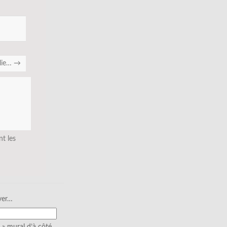
lie…
→
nt les
ver…
» mural d’à côté