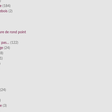
)
ue
(184)
ebois
(2)
ure de rond point
st pas…
(122)
ge
(24)
8)
1)
)
)
(24)
)
he
(3)
)