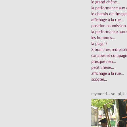
le grand chêne…
la performance aux
le chemin de l’imag
affichage à la rue…
position soumissio
la performance aux 
les hommes…
la plage ?
3 branches redress
canapés et compag
presque rien…
petit chêne…
affichage à la rue…
scooter…
raymond… youpi, la p