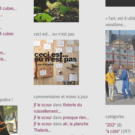
 4 cubes…
e…
« l’art, est-il uti
vendôme…
n…
4 cubes
ceci est… ou n’est pas
ées…
nie…
commentaires et mises à jour
olice !
jf le scour
dans
théorie du
ruissellement…
catégories
jf le scour
dans
presque rien…
jf le scour
dans
ah, la planche
"203"
(8)
Thebois…
"à côté"
(597)