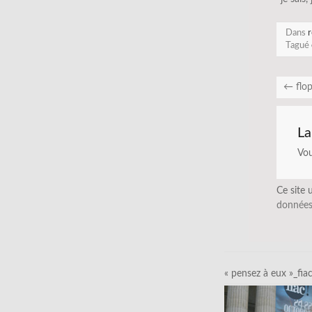
Dans
r
Tagué
←
flo
La
Vo
Ce site 
données
« pensez à eux »_fia