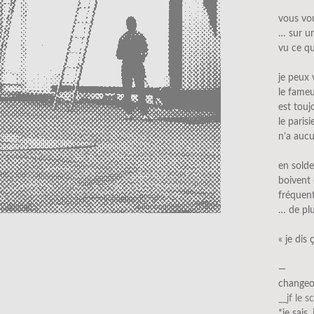
vous vo
… sur un
vu ce qu
je peux 
le fame
est tou
le paris
n’a aucu
en solde
boivent 
fréquent
… de plu
« je dis 
—
changeo
__jf le s
*je sais,