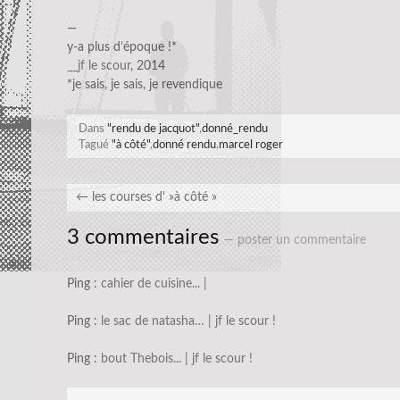
—
y-a plus d’époque !*
__jf le scour
, 2014
*je sais, je sais, je revendique
Dans
"rendu de jacquot"
,
donné_rendu
Tagué
"à côté"
,
donné rendu
,
marcel roger
←
les courses d' »à côté »
3 commentaires
— poster un commentaire
Ping :
cahier de cuisine... |
Ping :
le sac de natasha… | jf le scour !
Ping :
bout Thebois... | jf le scour !