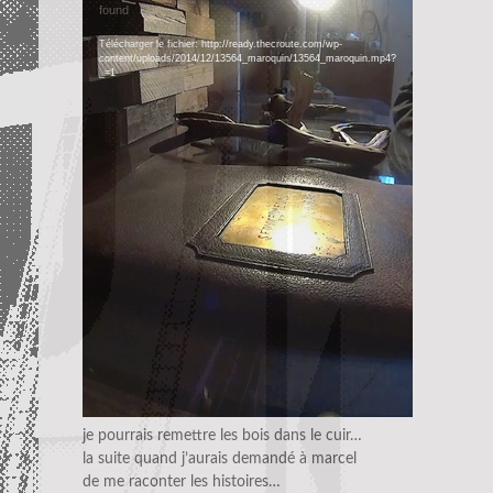
vidéo
found
Télécharger le fichier: http://ready.thecroute.com/wp-
content/uploads/2014/12/13564_maroquin/13564_maroquin.mp4?
_=1
je pourrais remettre les bois dans le cuir…
la suite quand j’aurais demandé à marcel
de me raconter les histoires…