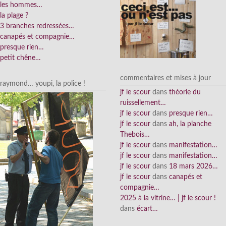
les hommes…
la plage ?
3 branches redressées…
canapés et compagnie…
presque rien…
petit chêne…
commentaires et mises à jour
raymond… youpi, la police !
jf le scour
dans
théorie du
ruissellement…
jf le scour
dans
presque rien…
jf le scour
dans
ah, la planche
Thebois…
jf le scour
dans
manifestation…
jf le scour
dans
manifestation…
jf le scour
dans
18 mars 2026…
jf le scour
dans
canapés et
compagnie…
2025 à la vitrine… | jf le scour !
dans
écart…