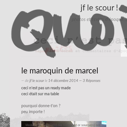
jf le scour !
photos et textes d'époque…
le maroquin de marcel
— de
jf le scour
le
14 décembre 2014
— 3 Réponses
ceci
n’est pas un ready made
ceci était sur ma table
pourquoi donne-t’on ?
peu importe !
Lecteur
Media error: Format(s) not supported or source(s) not