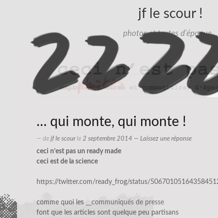
jf le scour !
photos et textes d'époque…
… qui monte, qui monte !
— de
jf le scour
le
2 septembre 2014
—
Laissez une réponse
ceci n’est pas un ready made
ceci est de la science
https://twitter.com/ready_frog/status/50670105164358451
comme quoi les
__communiqués de presse
font que les articles sont quelque peu partisans