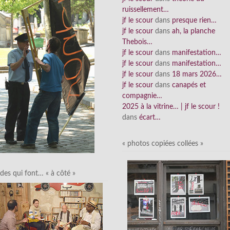
ruissellement…
jf le scour
dans
presque rien…
jf le scour
dans
ah, la planche
Thebois…
jf le scour
dans
manifestation…
jf le scour
dans
manifestation…
jf le scour
dans
18 mars 2026…
jf le scour
dans
canapés et
compagnie…
2025 à la vitrine… | jf le scour !
dans
écart…
« photos copiées collées »
des qui font… « à côté »