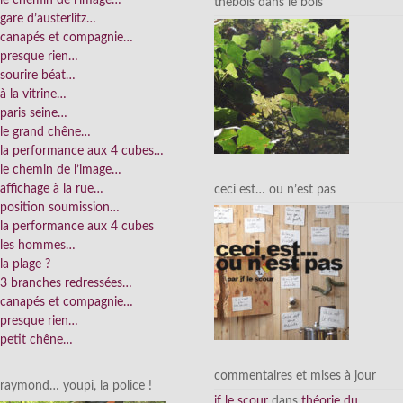
thebois dans le bois
gare d’austerlitz…
canapés et compagnie…
presque rien…
sourire béat…
à la vitrine…
paris seine…
le grand chêne…
la performance aux 4 cubes…
le chemin de l’image…
affichage à la rue…
ceci est… ou n’est pas
position soumission…
la performance aux 4 cubes
les hommes…
la plage ?
3 branches redressées…
canapés et compagnie…
presque rien…
petit chêne…
commentaires et mises à jour
raymond… youpi, la police !
jf le scour
dans
théorie du