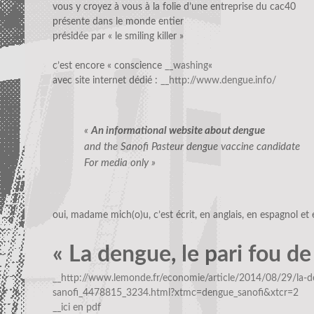
vous y croyez à vous à la folie d’une entreprise du cac40
présente dans le monde entier
présidée par « le smiling killer »
c’est encore « conscience
__washing
«
avec site internet dédié :
__http://www.dengue.info/
«
An informational website about dengue
and the Sanofi Pasteur dengue vaccine candidate
For media only »
oui, madame mich(o)u, c’est écrit, en anglais, en espagnol et 
« La dengue, le pari fou de
__http://www.lemonde.fr/economie/article/2014/08/29/la-de
sanofi_4478815_3234.html?xtmc=dengue_sanofi&xtcr=2
__ici en pdf