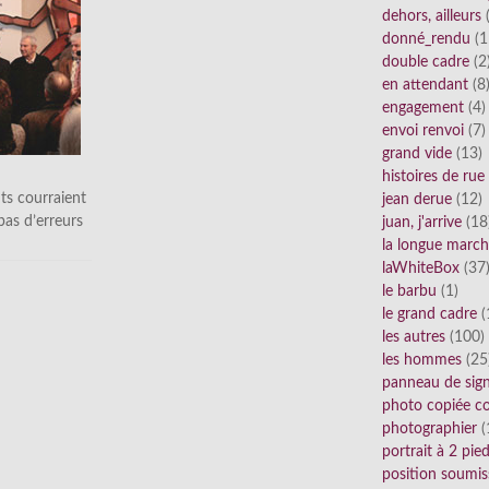
dehors, ailleurs
(
donné_rendu
(1
double cadre
(2
en attendant
(8
engagement
(4)
envoi renvoi
(7)
grand vide
(13)
histoires de rue
ts courraient
jean derue
(12)
 pas d’erreurs
juan, j'arrive
(18
la longue marc
laWhiteBox
(37
le barbu
(1)
le grand cadre
(
les autres
(100)
les hommes
(25
panneau de sig
photo copiée co
photographier
(
portrait à 2 pie
position soumis