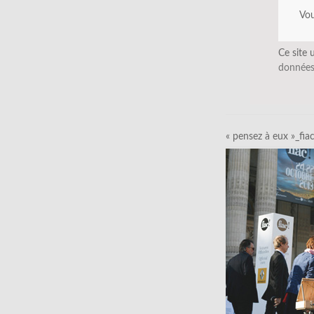
Vo
Ce site 
données
« pensez à eux »_fia