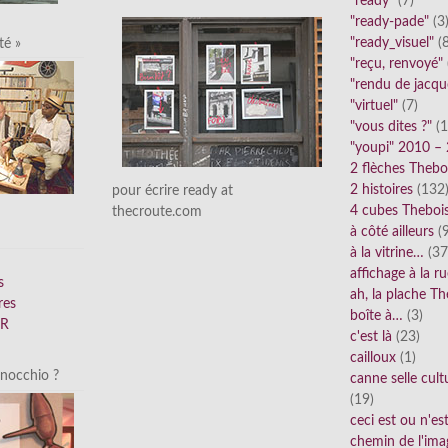
"ready"
(7)
"ready-pade"
(3
"ready_visuel"
(8
té »
"reçu, renvoyé"
"rendu de jacqu
"virtuel"
(7)
"vous dites ?"
(1
"youpi" 2010 –
2 flèches Thebo
2 histoires
(132
pour écrire ready at
4 cubes Theboi
thecroute.com
à côté ailleurs
(9
à la vitrine…
(37
affichage à la r
s
ah, la plache Th
res
boîte à…
(3)
FR
c'est là
(23)
cailloux
(1)
inocchio ?
canne selle cult
(19)
ceci est ou n'e
chemin de l'ima