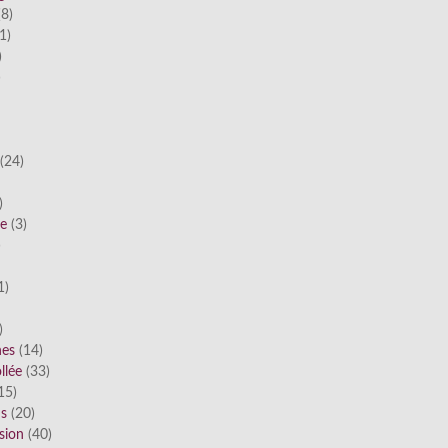
8)
1)
)
)
(24)
)
he
(3)
)
1)
)
nes
(14)
llée
(33)
15)
ds
(20)
sion
(40)