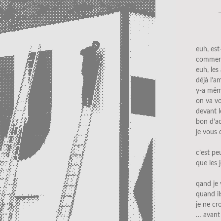
euh, est
commenc
euh, les
déjà l’a
y-a mêm
on va vo
devant l
bon d’acc
je vous 
c’est pe
que les 
qand je v
quand il
je ne cr
… avant 