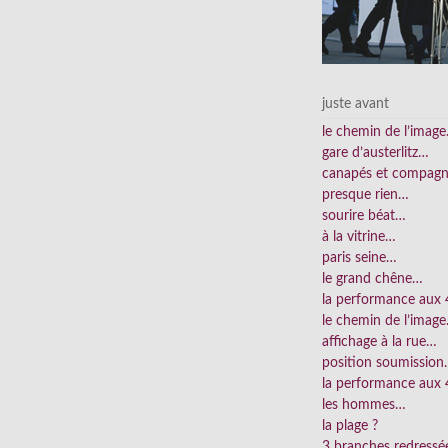
juste avant
le chemin de l’imag
gare d’austerlitz…
canapés et compag
presque rien…
sourire béat…
à la vitrine…
paris seine…
le grand chêne…
la performance aux
le chemin de l’imag
affichage à la rue…
position soumissio
la performance aux 
les hommes…
la plage ?
3 branches redress