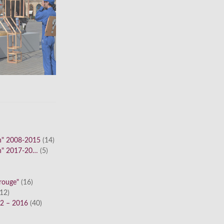
n" 2008-2015
(14)
n" 2017-20…
(5)
 rouge"
(16)
12)
12 – 2016
(40)