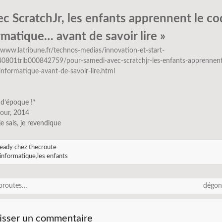
ec ScratchJr, les enfants apprennent le c
rmatique… avant de savoir lire »
/www.latribune.fr/technos-medias/innovation-et-start-
0801trib000842759/pour-samedi-avec-scratchjr-les-enfants-apprennent
nformatique-avant-de-savoir-lire.html
 d’époque !*
cour
, 2014
 je sais, je revendique
eady chez thecroute
informatique
,
les enfants
oroutes…
dégon
isser un commentaire