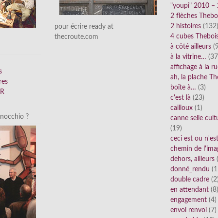
"youpi" 2010 –
2 flèches Thebo
2 histoires
(132
pour écrire ready at
4 cubes Theboi
thecroute.com
à côté ailleurs
(9
à la vitrine…
(37
affichage à la r
s
ah, la plache Th
res
boîte à…
(3)
FR
c'est là
(23)
cailloux
(1)
inocchio ?
canne selle cult
(19)
ceci est ou n'e
chemin de l'ima
dehors, ailleurs
(
donné_rendu
(1
double cadre
(2
en attendant
(8
engagement
(4)
envoi renvoi
(7)