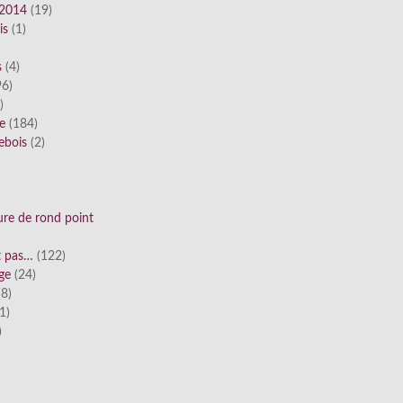
 2014
(19)
is
(1)
)
s
(4)
6)
)
ue
(184)
ebois
(2)
ure de rond point
st pas…
(122)
ge
(24)
8)
1)
)
)