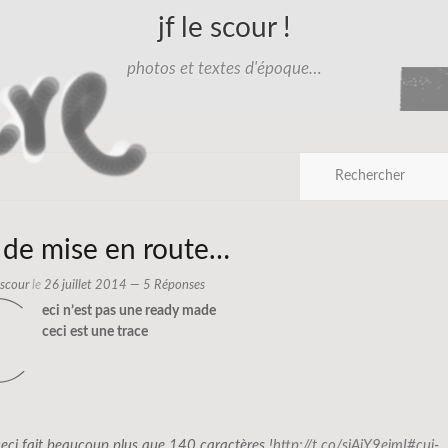
jf le scour !
photos et textes d'époque…
s de mise en route…
e scour
le
26 juillet 2014
— 5 Réponses
c
eci n’est pas une ready made
ceci est une trace
ceci fait beaucoup plus que 140 caractères !
http://t.co/sjAjY9eimI
#cui
-