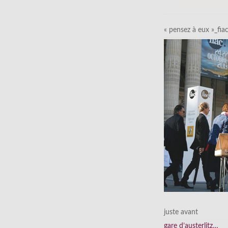
« pensez à eux »_fia
juste avant
gare d’austerlitz…