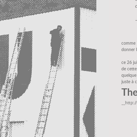
comme il
donner l
ce 26 ju
de cette
quelque
juste à
The
__http: