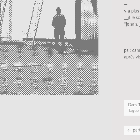
—
y-a plus
__jf le s
*je sais,
ps : ca
après vi
Dans
T
Tagué
←
part