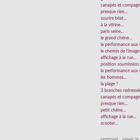
canapés et compag
presque rien…
sourire béat…
à la vitrine…
paris seine…
le grand chêne…
la performance aux
le chemin de l’imag
affichage à la rue…
position soumissio
la performance aux 
les hommes…
la plage ?
3 branches redress
canapés et compag
presque rien…
petit chêne…
affichage à la rue…
scooter…
raymond… youpi, la p