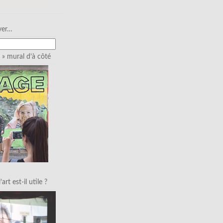
ver…
» mural d’à côté
art est-il utile ?