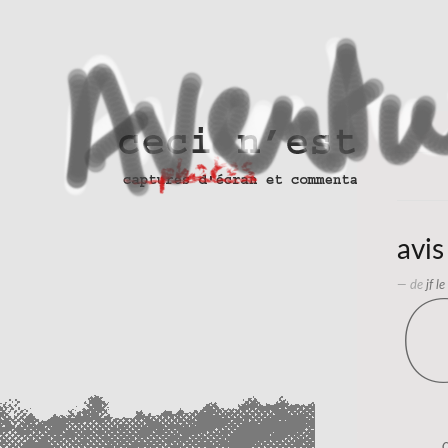
avi
— de
jf l