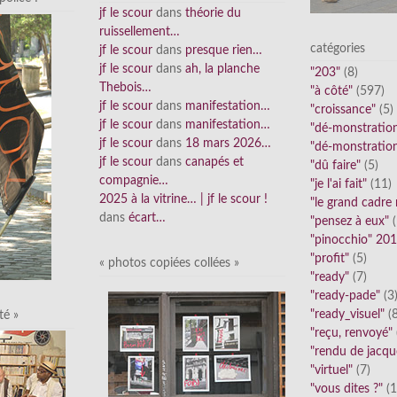
jf le scour
dans
théorie du
ruissellement…
catégories
jf le scour
dans
presque rien…
jf le scour
dans
ah, la planche
"203"
(8)
Thebois…
"à côté"
(597)
jf le scour
dans
manifestation…
"croissance"
(5)
jf le scour
dans
manifestation…
"dé-monstratio
jf le scour
dans
18 mars 2026…
"dé-monstratio
jf le scour
dans
canapés et
"dû faire"
(5)
compagnie…
"je l'ai fait"
(11)
2025 à la vitrine… | jf le scour !
"le grand cadre
dans
écart…
"pensez à eux"
(
"pinocchio" 20
"profit"
(5)
« photos copiées collées »
"ready"
(7)
"ready-pade"
(3
"ready_visuel"
(8
té »
"reçu, renvoyé"
"rendu de jacqu
"virtuel"
(7)
"vous dites ?"
(1