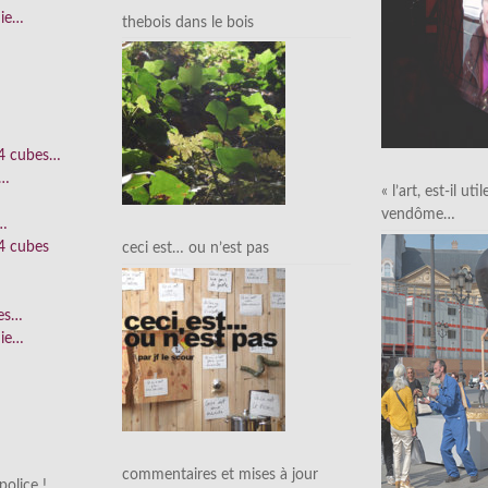
nie…
thebois dans le bois
 4 cubes…
e…
« l’art, est-il uti
vendôme…
n…
4 cubes
ceci est… ou n’est pas
ées…
nie…
commentaires et mises à jour
olice !