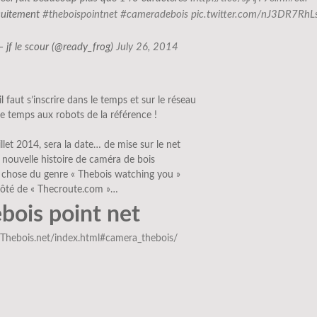
cuitement
#theboispointnet
#cameradebois
pic.twitter.com/nJ3DR7RhL
— jf le scour (@ready_frog)
July 26, 2014
 faut s’inscrire dans le temps et sur le réseau
e temps aux robots de la référence !
illet 2014, sera la date… de mise sur le net
 nouvelle histoire de caméra de bois
 chose du genre « Thebois watching you »
 côté de « Thecroute.com »…
bois point net
//Thebois.net/index.html#camera_thebois/