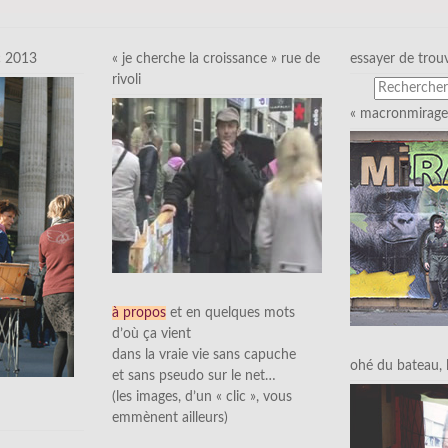
c 2013
« je cherche la croissance » rue de
essayer de trou
rivoli
« macronmirage 
à propos
et en quelques mots
d’où ça vient
dans la vraie vie sans capuche
ohé du bateau, l’
et sans pseudo sur le net…
(les images, d’un « clic », vous
emmènent ailleurs)