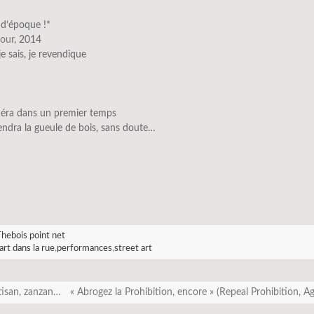
 d’époque !*
cour
, 2014
 je sais, je revendique
méra dans un premier temps
endra la gueule de bois, sans doute…
hebois point net
art dans la rue
,
performances
,
street art
isan, zanzan…
« Abrogez la Prohibition, encore » (Repeal Prohibition, A