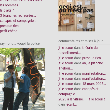
la performance aux 4 cubes
les hommes…
la plage ?
3 branches redressées…
canapés et compagnie…
presque rien…
petit chêne…
commentaires et mises à jour
raymond… youpi, la police !
jf le scour
dans
théorie du
ruissellement…
jf le scour
dans
presque rien…
jf le scour
dans
ah, la planche
Thebois…
jf le scour
dans
manifestation…
jf le scour
dans
manifestation…
jf le scour
dans
18 mars 2026…
jf le scour
dans
canapés et
compagnie…
2025 à la vitrine… | jf le scour !
dans
écart…