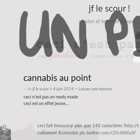
jf le scour !
photos et textes d'époque…
cannabis au point
— de
jf le scour
le
4 juin 2014
—
Laissez une réponse
ceci n’est pas un ready made
ceci est un effet jeune…
ceci fait beaucoup plus que 140 caractères !
http://
cuitement
#cannabis
pic.twitter.com/r20cX6NuSF