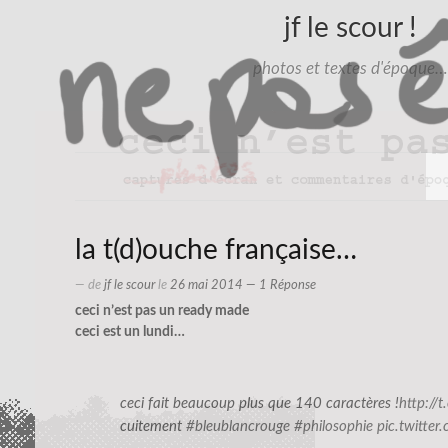
jf le scour !
photos et textes d'époque…
la t(d)ouche française…
— de
jf le scour
le
26 mai 2014
— 1 Réponse
ceci n’est pas un ready made
ceci
est un lundi…
ceci fait beaucoup plus que 140 caractères !
http://
cuitement
#bleublancrouge
#philosophie
pic.twitte