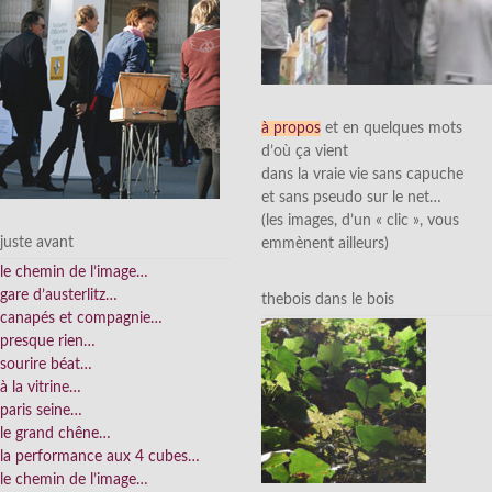
à propos
et en quelques mots
d’où ça vient
dans la vraie vie sans capuche
et sans pseudo sur le net…
(les images, d’un « clic », vous
juste avant
emmènent ailleurs)
le chemin de l’image…
gare d’austerlitz…
thebois dans le bois
canapés et compagnie…
presque rien…
sourire béat…
à la vitrine…
paris seine…
le grand chêne…
la performance aux 4 cubes…
le chemin de l’image…