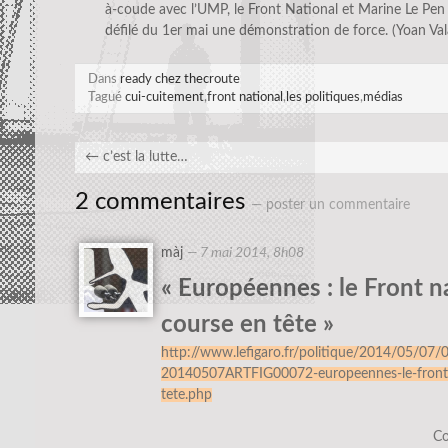
à-coude avec l’UMP, le Front National et Marine Le Pen 
défilé du 1er mai une démonstration de force. (Yoan Val
Dans
ready chez thecroute
Tagué
cui-cuitement
,
front national
,
les politiques
,
médias
←
c’est la lutte…
2 commentaires
— poster un commentaire
màj
—
7 mai 2014, 8h08
« Européennes : le Front na
course en tête »
http://www.lefigaro.fr/politique/2014/05/07/
20140507ARTFIG00072-europeennes-le-front-na
tete.php
Co