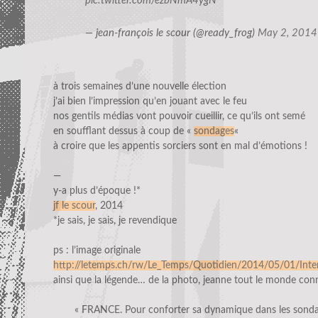
pic.twitter.com/ezbNmA4ygN
— jean-françois le scour (@ready_frog)
May 2, 2014
à trois semaines d’une nouvelle élection
j’ai bien l’impression qu’en jouant avec le feu
nos gentils médias vont pouvoir cueillir, ce qu’ils ont semé
en soufflant dessus à coup de «
sondages
«
à croire que les appentis sorciers sont en mal d’émotions !
—
y-a plus d’époque !*
jf le scour
, 2014
*je sais, je sais, je revendique
ps : l’image originale
http://letemps.ch/rw/Le_Temps/Quotidien/2014/05/01/Int
ainsi que la légende… de la photo, jeanne tout le monde conn
« FRANCE. Pour conforter sa dynamique dans les sondag