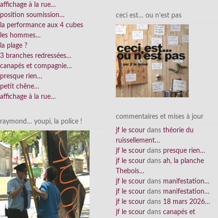
affichage à la rue…
position soumission…
ceci est… ou n’est pas
la performance aux 4 cubes
les hommes…
la plage ?
3 branches redressées…
canapés et compagnie…
presque rien…
petit chêne…
affichage à la rue…
commentaires et mises à jour
raymond… youpi, la police !
jf le scour
dans
théorie du
ruissellement…
jf le scour
dans
presque rien…
jf le scour
dans
ah, la planche
Thebois…
jf le scour
dans
manifestation…
jf le scour
dans
manifestation…
jf le scour
dans
18 mars 2026…
jf le scour
dans
canapés et