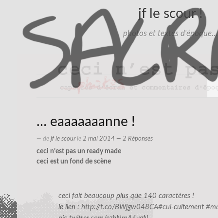
jf le scour !
photos et textes d'époque…
… eaaaaaaanne !
— de
jf le scour
le
2 mai 2014
— 2 Réponses
ceci n’est pas un ready made
ceci est un fond de scène
ceci fait beaucoup plus que 140 caractères !
le lien :
http://t.co/BWjgw048CA
#cui
-cuitement
#ma