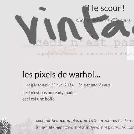
jf le scour !
photos et textes d'époque…
les pixels de warhol…
— de
jf le scour
le
25 avril 2014
—
Laissez une réponse
ceci n’est pas un ready made
ceci est une boîte
ceci fait beaucoup plus que 140 caractères ! le lien 
#cui
-cuitement
#warhol
#andywarhol
pic.twitter.