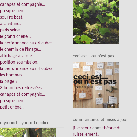
canapés et compagnie…
presque rien…
sourire béat…
à la vitrine…
paris seine…
le grand chêne…
la performance aux 4 cubes…
le chemin de l’image…
affichage à la rue…
ceci est… ou n’est pas
position soumission…
la performance aux 4 cubes
les hommes…
la plage ?
3 branches redressées…
canapés et compagnie…
presque rien…
petit chêne…
commentaires et mises à jour
raymond… youpi, la police !
jf le scour
dans
théorie du
ruissellement…