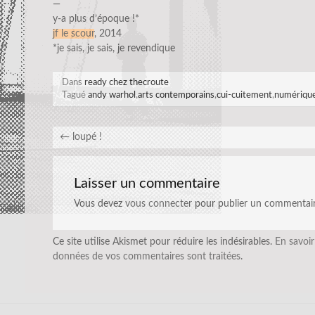
—
y-a plus d’époque !*
jf le scour
, 2014
*je sais, je sais, je revendique
Dans
ready chez thecroute
Tagué
andy warhol
,
arts contemporains
,
cui-cuitement
,
numériqu
←
loupé !
Laisser un commentaire
Vous devez
vous connecter
pour publier un commentair
Ce site utilise Akismet pour réduire les indésirables.
En savoir
données de vos commentaires sont traitées
.