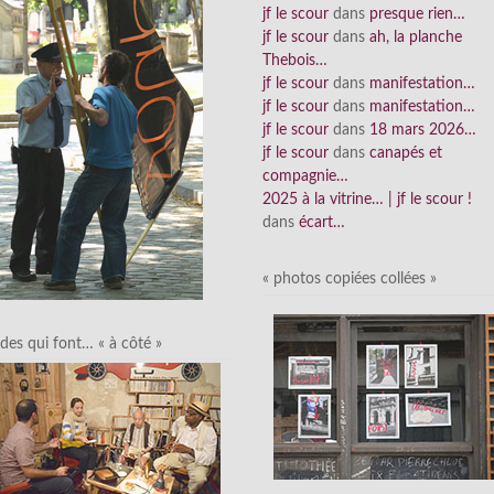
jf le scour
dans
presque rien…
jf le scour
dans
ah, la planche
Thebois…
jf le scour
dans
manifestation…
jf le scour
dans
manifestation…
jf le scour
dans
18 mars 2026…
jf le scour
dans
canapés et
compagnie…
2025 à la vitrine… | jf le scour !
dans
écart…
« photos copiées collées »
des qui font… « à côté »