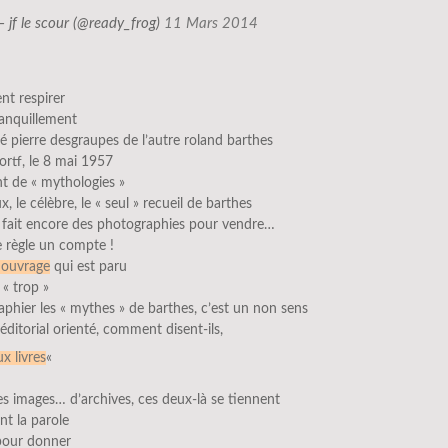
— jf le scour (@ready_frog)
11 Mars 2014
ent respirer
ranquillement
é pierre desgraupes de l’autre roland barthes
’ortf, le 8 mai 1957
ent de « mythologies »
x, le célèbre, le « seul » recueil de barthes
 fait encore des photographies pour vendre…
 je règle un compte !
 ouvrage
qui est paru
 « trop »
phier les « mythes » de barthes, c’est un non sens
éditorial orienté, comment disent-ils,
x livres
«
ces images… d’archives, ces deux-là se tiennent
nt la parole
 pour donner