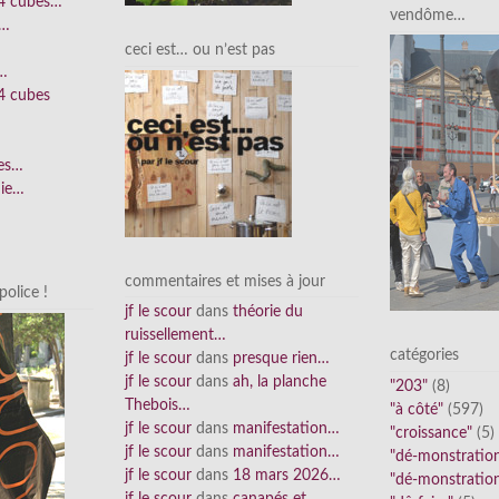
 4 cubes…
vendôme…
e…
ceci est… ou n’est pas
n…
4 cubes
ées…
nie…
commentaires et mises à jour
olice !
jf le scour
dans
théorie du
ruissellement…
catégories
jf le scour
dans
presque rien…
jf le scour
dans
ah, la planche
"203"
(8)
Thebois…
"à côté"
(597)
jf le scour
dans
manifestation…
"croissance"
(5)
jf le scour
dans
manifestation…
"dé-monstratio
jf le scour
dans
18 mars 2026…
"dé-monstratio