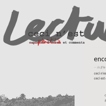
enco
— de
jf l
ceci n’e
ceci est 