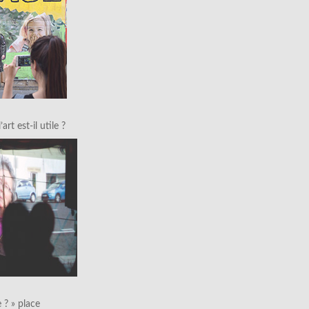
art est-il utile ?
le ? » place