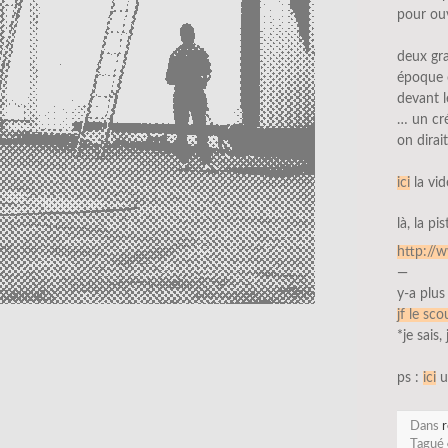
pour ouv
deux gra
époque o
devant l
… un cré
on dirai
ici
la vid
là, la pi
http://
—
y-a plus
jf le sco
*je sais,
ps :
ici
un
Dans
r
Tagué