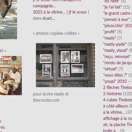
jf le scour
dans
canapés et
"dû faire"
(5)
compagnie…
"je l'ai fait"
(11)
2025 à la vitrine… | jf le scour !
"le grand cadre
dans
écart…
"pensez à eux"
(
"pinocchio" 20
"profit"
(5)
« photos copiées collées »
"ready"
(7)
"ready-pade"
(3
"ready_visuel"
(8
té »
"reçu, renvoyé"
"rendu de jacqu
"virtuel"
(7)
"vous dites ?"
(1
"youpi" 2010 –
2 flèches Thebo
2 histoires
(132
pour écrire ready at
4 cubes Theboi
thecroute.com
à côté ailleurs
(9
à la vitrine…
(37
affichage à la r
s
ah, la plache Th
res
boîte à…
(3)