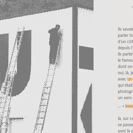
ils savai
parler t
d’un côt
depuis l
ils parl
le fameu
dont on
oui, là,
avec
un
qui était
photogra
un sens 
… «
beau
là, sur 
se passe
sont là