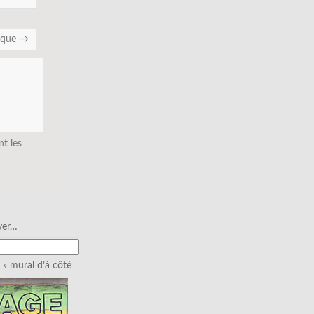
nique
→
nt les
ver…
» mural d’à côté