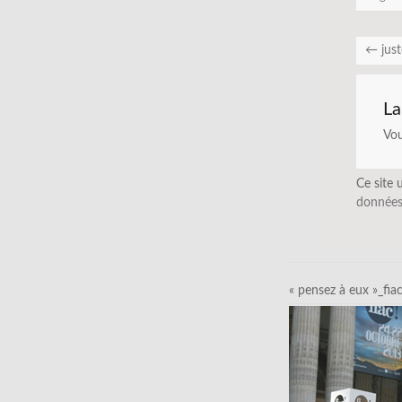
←
just
La
Vo
Ce site 
données
« pensez à eux »_fia