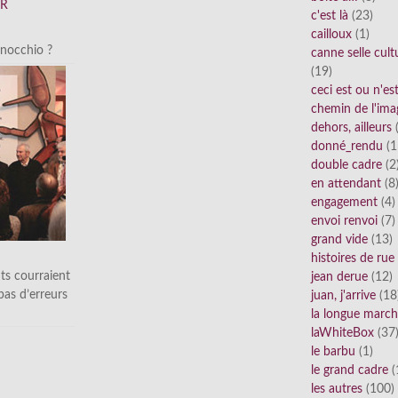
FR
c'est là
(23)
cailloux
(1)
inocchio ?
canne selle cult
(19)
ceci est ou n'e
chemin de l'ima
dehors, ailleurs
(
donné_rendu
(1
double cadre
(2
en attendant
(8
engagement
(4)
envoi renvoi
(7)
grand vide
(13)
histoires de rue
ts courraient
jean derue
(12)
 pas d’erreurs
juan, j'arrive
(18
la longue marc
laWhiteBox
(37
le barbu
(1)
le grand cadre
(
les autres
(100)