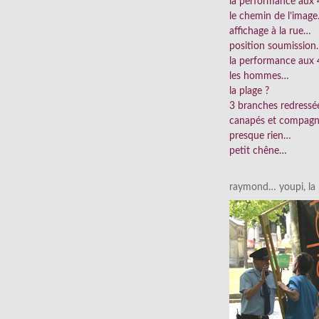
la performance aux
le chemin de l’imag
affichage à la rue…
position soumissio
la performance aux 
les hommes…
la plage ?
3 branches redress
canapés et compag
presque rien…
petit chêne…
raymond… youpi, la p