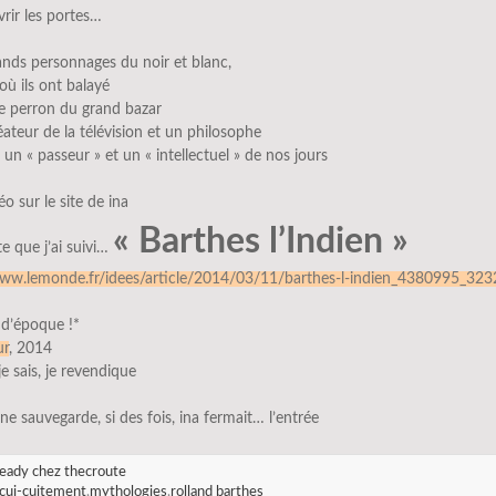
rir les portes…
nds personnages du noir et blanc,
ù ils ont balayé
e perron du grand bazar
ateur de la télévision et un philosophe
t un « passeur » et un « intellectuel » de nos jours
éo sur le site de ina
« Barthes l’Indien »
ste que j’ai suivi…
www.lemonde.fr/idees/article/2014/03/11/barthes-l-indien_4380995_323
 d’époque !*
ur
, 2014
 je sais, je revendique
e sauvegarde, si des fois, ina fermait… l’entrée
eady chez thecroute
cui-cuitement
,
mythologies
,
rolland barthes