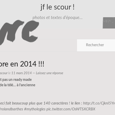
jf le scour !
photos et textes d'époque…
re en 2014 !!!
e scour
le
11 mars 2014
—
Laissez une réponse
st pas un ready made
de la télé
… à l’ancienne
ceci fait beaucoup plus que 140 caractères ! le lien :
http://t.co/CjknI5Y
#rolandbarthes
#mythologies
pic.twitter.com/OsWTSXCRBX