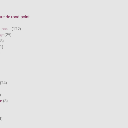
ure de rond point
st pas…
(122)
ge
(25)
8)
1)
)
)
(24)
)
he
(3)
)
1)