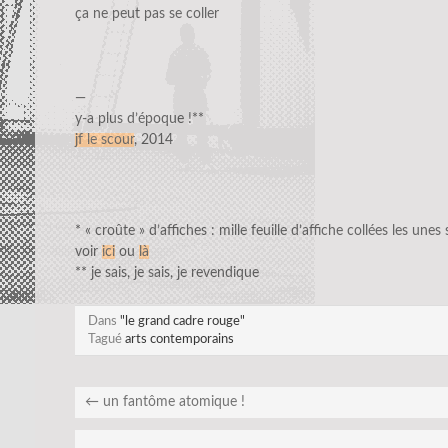
ça ne peut pas se coller
—
y-a plus d’époque !**
jf le scour
, 2014
* « croûte » d’affiches : mille feuille d’affiche collées les unes
voir
ici
ou
là
** je sais, je sais, je revendique
Dans
"le grand cadre rouge"
Tagué
arts contemporains
←
un fantôme atomique !