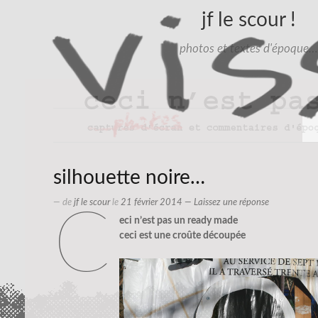
jf le scour !
photos et textes d'époque…
silhouette noire…
— de
jf le scour
le
21 février 2014
—
Laissez une réponse
c
eci n’est pas un ready made
ceci est une croûte découpée