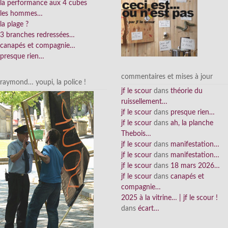
la performance aux 4 cubes
les hommes…
la plage ?
3 branches redressées…
canapés et compagnie…
presque rien…
commentaires et mises à jour
raymond… youpi, la police !
jf le scour
dans
théorie du
ruissellement…
jf le scour
dans
presque rien…
jf le scour
dans
ah, la planche
Thebois…
jf le scour
dans
manifestation…
jf le scour
dans
manifestation…
jf le scour
dans
18 mars 2026…
jf le scour
dans
canapés et
compagnie…
2025 à la vitrine… | jf le scour !
dans
écart…