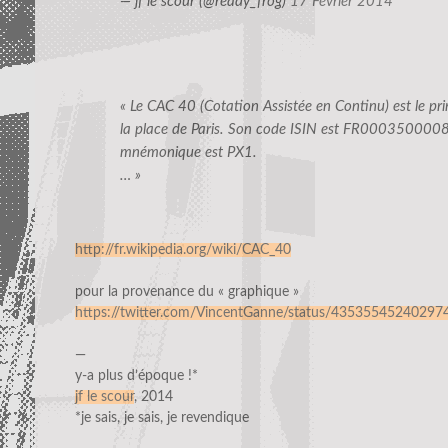
— jf le scour (@ready_frog)
17 Février 2014
« Le CAC 40 (Cotation Assistée en Continu) est le pri
la place de Paris. Son code ISIN est FR0003500008
mnémonique est PX1.
… »
http://fr.wikipedia.org/wiki/CAC_40
pour la provenance du « graphique »
https://twitter.com/VincentGanne/status/43535545240297
—
y-a plus d’époque !*
jf le scour
, 2014
*je sais, je sais, je revendique