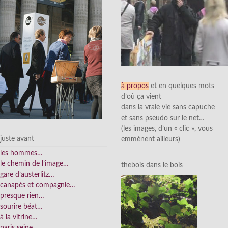
à propos
et en quelques mots
d’où ça vient
dans la vraie vie sans capuche
et sans pseudo sur le net…
(les images, d’un « clic », vous
juste avant
emmènent ailleurs)
les hommes…
le chemin de l’image…
thebois dans le bois
gare d’austerlitz…
canapés et compagnie…
presque rien…
sourire béat…
à la vitrine…
paris seine…