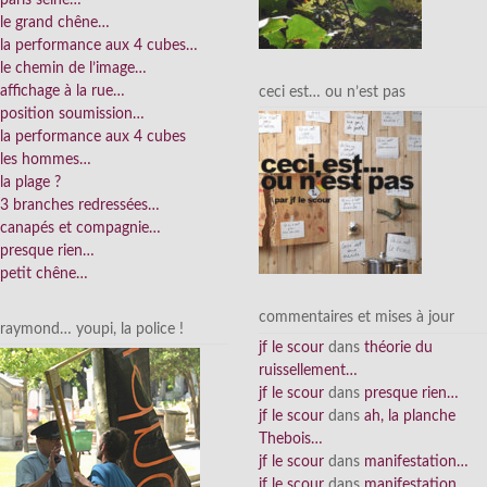
le grand chêne…
la performance aux 4 cubes…
le chemin de l’image…
affichage à la rue…
ceci est… ou n’est pas
position soumission…
la performance aux 4 cubes
les hommes…
la plage ?
3 branches redressées…
canapés et compagnie…
presque rien…
petit chêne…
commentaires et mises à jour
raymond… youpi, la police !
jf le scour
dans
théorie du
ruissellement…
jf le scour
dans
presque rien…
jf le scour
dans
ah, la planche
Thebois…
jf le scour
dans
manifestation…
jf le scour
dans
manifestation…