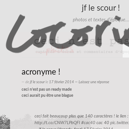
jf le scour !
photos et textes d'époque…
acronyme !
— de
jf le scour
le
17 février 2014
—
Laissez une réponse
ceci n’est pas un ready made
ceci aurait pu être une blague
ceci fait beaucoup plus que 140 caractères ! le lien :
http://t.co/CNW7LPbQFI
#cac40
cac 40
pic.twitt