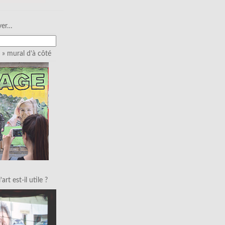
ver…
» mural d’à côté
art est-il utile ?