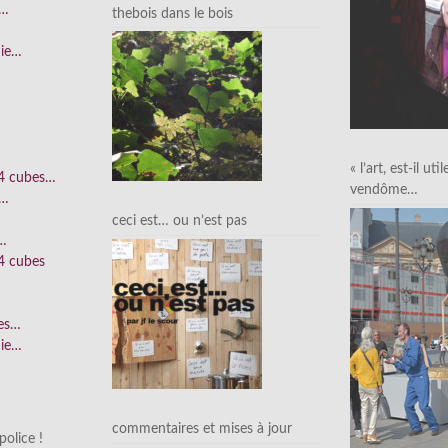
e…
thebois dans le bois
nie…
« l’art, est-il uti
 4 cubes…
vendôme…
e…
ceci est… ou n’est pas
n…
4 cubes
ées…
nie…
commentaires et mises à jour
olice !