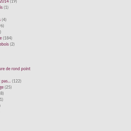
 2014
(19)
is
(1)
)
s
(4)
6)
)
ue
(184)
ebois
(2)
ure de rond point
st pas…
(122)
ge
(25)
8)
1)
)
)