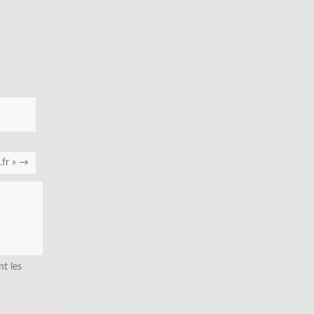
.fr »
→
nt les