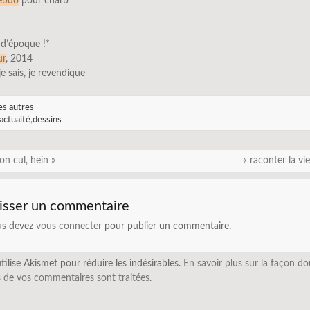
hebdo
pour charb
 d’époque !*
ur
, 2014
 je sais, je revendique
es autres
actuaité
,
dessins
n cul, hein »
« raconter la vie
isser un commentaire
us devez
vous connecter
pour publier un commentaire.
utilise Akismet pour réduire les indésirables.
En savoir plus sur la façon do
 de vos commentaires sont traitées
.