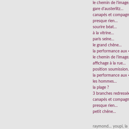
le chemin de l’imag
gare d’austerlitz…
canapés et compag
presque rien…
sourire béat…
à la vitrine…
paris seine…
le grand chêne…
la performance aux
le chemin de l’imag
affichage à la rue…
position soumissio
la performance aux 
les hommes…
la plage ?
3 branches redress
canapés et compag
presque rien…
petit chêne…
raymond… youpi, la p