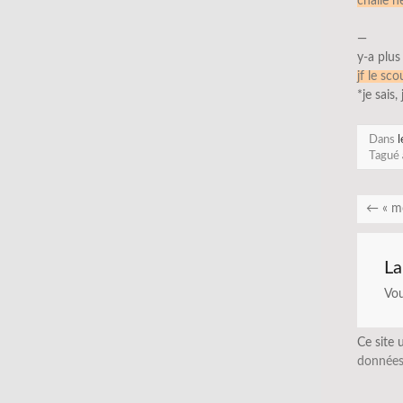
chalie 
—
y-a plus
jf le sco
*je sais,
Dans
l
Tagué
←
« mo
La
Vo
Ce site 
données