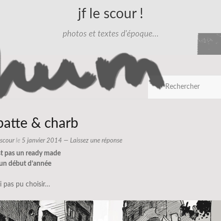
jf le scour !
photos et textes d'époque…
patte & charb
e scour
le
5 janvier 2014
—
Laissez une réponse
st pas un ready made
 un début d’année
ai pas pu choisir…