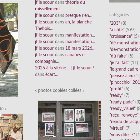
jf le scour
dans
théorie du
ruissellement…
catégories
jf le scour
dans
presque rien…
jf le scour
dans
ah, la planche
"203"
(8)
Thebois…
"à côté"
(597)
jf le scour
dans
manifestation…
"croissance"
(5)
jf le scour
dans
manifestation…
"dé-monstratio
jf le scour
dans
18 mars 2026…
"dé-monstratio
jf le scour
dans
canapés et
"dû faire"
(5)
compagnie…
"je l'ai fait"
(11)
2025 à la vitrine… | jf le scour !
"le grand cadre
dans
écart…
"pensez à eux"
(
"pinocchio" 20
"profit"
(5)
« photos copiées collées »
"ready"
(7)
"ready-pade"
(3
"ready_visuel"
(8
té »
"reçu, renvoyé"
"rendu de jacqu
"virtuel"
(7)
"vous dites ?"
(1