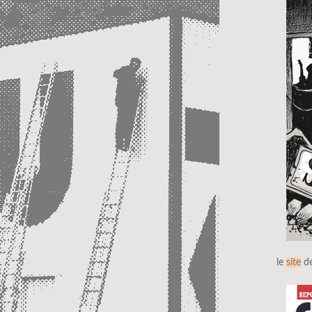
le
site
de