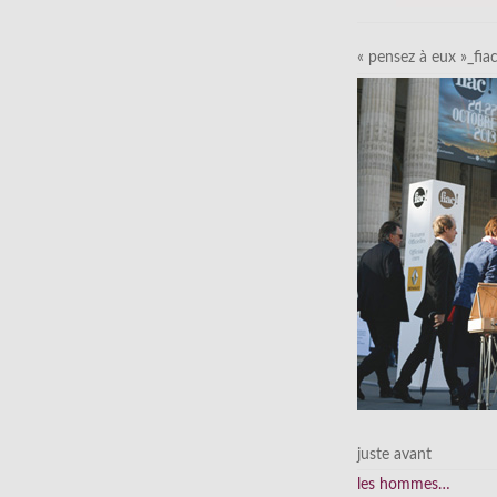
« pensez à eux »_fia
juste avant
les hommes…