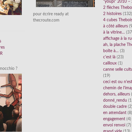
"youpi" 2010 –
2 flèches Thebo
2 histoires
(132
pour écrire ready at
4 cubes Theboi
thecroute.com
à côté ailleurs
(9
à la vitrine…
(37
affichage à la r
s
ah, la plache Th
res
boîte à…
(3)
FR
c'est là
(23)
cailloux
(1)
inocchio ?
canne selle cult
(19)
ceci est ou n'e
chemin de l'ima
dehors, ailleurs
(
donné_rendu
(1
double cadre
(2
en attendant
(8
engagement
(4)
envoi renvoi
(7)
grand vide
(13)