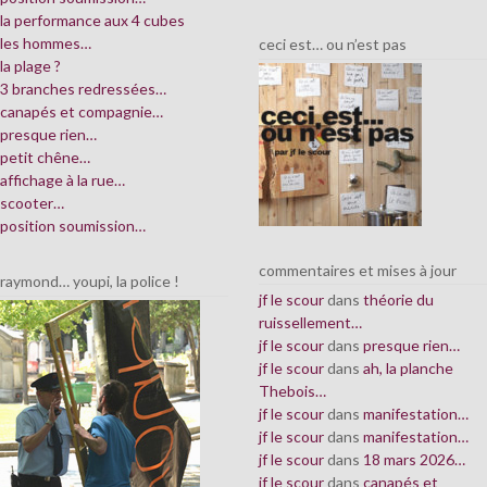
la performance aux 4 cubes
les hommes…
ceci est… ou n’est pas
la plage ?
3 branches redressées…
canapés et compagnie…
presque rien…
petit chêne…
affichage à la rue…
scooter…
position soumission…
commentaires et mises à jour
raymond… youpi, la police !
jf le scour
dans
théorie du
ruissellement…
jf le scour
dans
presque rien…
jf le scour
dans
ah, la planche
Thebois…
jf le scour
dans
manifestation…
jf le scour
dans
manifestation…
jf le scour
dans
18 mars 2026…
jf le scour
dans
canapés et