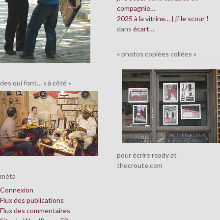
compagnie…
2025 à la vitrine… | jf le scour !
dans
écart…
« photos copiées collées »
des qui font… « à côté »
pour écrire ready at
thecroute.com
méta
Connexion
Flux des publications
Flux des commentaires