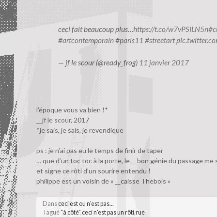
ceci fait beaucoup plus…
https://t.co/w7vPSILN5n
#c
#artcontemporain
#paris11
#streetart
pic.twitter.
— jf le scour (@ready_frog)
11 janvier 2017
—
l’époque vous va bien !*
__jf le scour
, 2017
*je sais, je sais, je revendique
ps : je n’ai pas eu le temps de finir de taper
… que d’un toc toc à la porte, le __bon génie du passage me s
et signe ce rôti d’un sourire entendu !
philippe est un voisin de « __caisse Thebois »
Dans
ceci est ou n'est pas...
Tagué
"à côté"
,
ceci n'est pas un rôti
,
rue