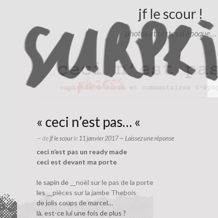
jf le scour !
photos et textes d'époque…
« ceci n’est pas… «
— de
jf le scour
le
11 janvier 2017
—
Laissez une réponse
ceci n’est pas un ready made
ceci est devant ma porte
le sapin de
__noël sur le pas de la porte
les
__pièces sur la jambe Thebois
de jolis coups de marcel…
là, est-ce lui une fois de plus ?