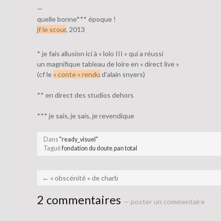
—
quelle bonne*** époque !
jf le scour
, 2013
* je fais allusion ici à « lolo III » qui a réussi
un magnifique tableau de loire en « direct live »
(cf le
« conte » rendu
d’alain snyers)
** en direct des studios dehors
*** je sais, je sais, je revendique
Dans
"ready_visuel"
Tagué
fondation du doute
,
pan total
←
« obscénité » de charb
2 commentaires
— poster un commentaire