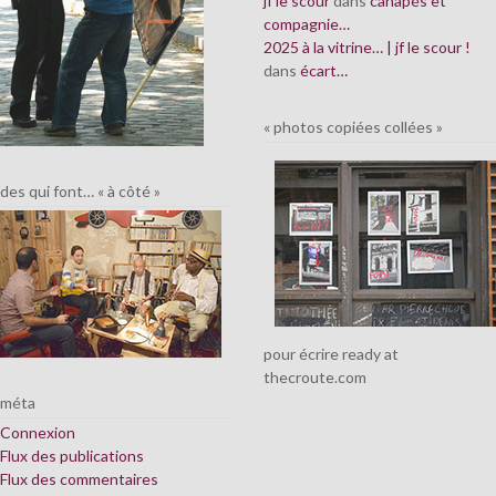
jf le scour
dans
canapés et
compagnie…
2025 à la vitrine… | jf le scour !
dans
écart…
« photos copiées collées »
des qui font… « à côté »
pour écrire ready at
thecroute.com
méta
Connexion
Flux des publications
Flux des commentaires