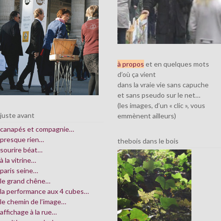
à propos
et en quelques mots
d’où ça vient
dans la vraie vie sans capuche
et sans pseudo sur le net…
(les images, d’un « clic », vous
juste avant
emmènent ailleurs)
canapés et compagnie…
presque rien…
thebois dans le bois
sourire béat…
à la vitrine…
paris seine…
le grand chêne…
la performance aux 4 cubes…
le chemin de l’image…
affichage à la rue…