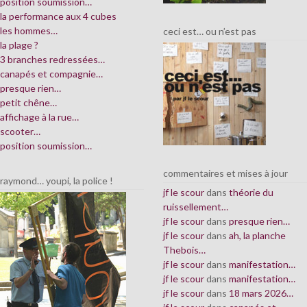
position soumission…
la performance aux 4 cubes
les hommes…
ceci est… ou n’est pas
la plage ?
3 branches redressées…
canapés et compagnie…
presque rien…
petit chêne…
affichage à la rue…
scooter…
position soumission…
commentaires et mises à jour
raymond… youpi, la police !
jf le scour
dans
théorie du
ruissellement…
jf le scour
dans
presque rien…
jf le scour
dans
ah, la planche
Thebois…
jf le scour
dans
manifestation…
jf le scour
dans
manifestation…
jf le scour
dans
18 mars 2026…