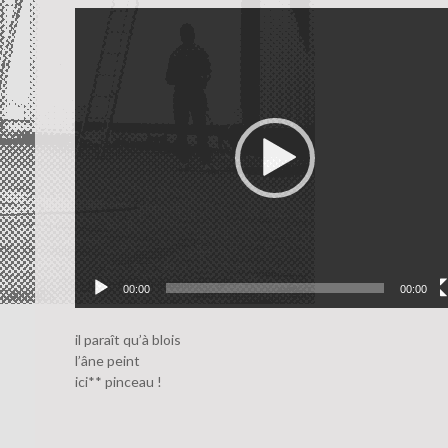
Lecteur
vidéo
00:00
00:00
il paraît qu’à blois
l’âne peint
ici** pinceau !