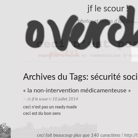
jf le scour !
photos et textes d'époque…
Archives du Tags:
sécurité soci
« la non-intervention médicamenteuse »
— de
jf le scour
le
10 juillet 2014
ceci n’est pas un ready made
ceci est du bon sens
ceci fait beaucoup plus que 140 caractères !
http:/