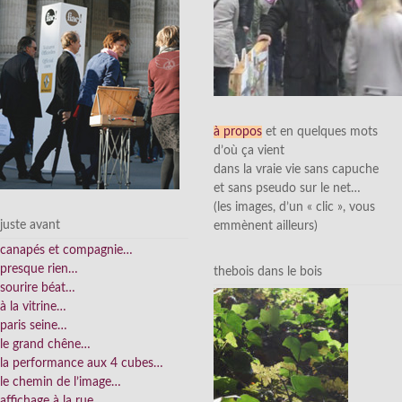
à propos
et en quelques mots
d’où ça vient
dans la vraie vie sans capuche
et sans pseudo sur le net…
(les images, d’un « clic », vous
juste avant
emmènent ailleurs)
canapés et compagnie…
presque rien…
thebois dans le bois
sourire béat…
à la vitrine…
paris seine…
le grand chêne…
la performance aux 4 cubes…
le chemin de l’image…
affichage à la rue…