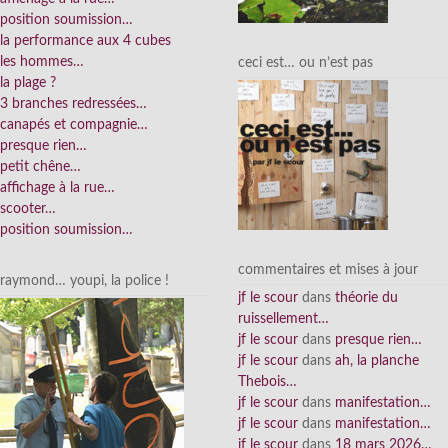
position soumission…
la performance aux 4 cubes
les hommes…
ceci est… ou n’est pas
la plage ?
3 branches redressées…
canapés et compagnie…
presque rien…
petit chêne…
affichage à la rue…
scooter…
position soumission…
commentaires et mises à jour
raymond… youpi, la police !
jf le scour
dans
théorie du
ruissellement…
jf le scour
dans
presque rien…
jf le scour
dans
ah, la planche
Thebois…
jf le scour
dans
manifestation…
jf le scour
dans
manifestation…
jf le scour
dans
18 mars 2026…