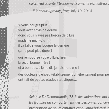
cuitement
#santé
#tropdemédicaments
pic.twitter
— jf le scour (@ready_frog)
July 10, 2014
si vous bougez plus
vous avez envie de dormir
donc vous n’avez pas besoin de pilule
madame mich(o)u
il va falloir vous bougez le derrière
ça ne peut plus durer !
qui rembourse votre pillule, hein
la sécu, bonne mère !
et à bon dos, elle ne dis jamais non, elle !
des docteurs d’ehpad (établissement d’hébergement pour p
ont fait de petites études statistiques…
Selon le Dr Denormandie, 78 % des animations ont e
les troubles du comportement des personnes concerné
prescription de neuroleptiques est aujourd’hui évalu