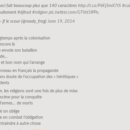
ceci fait beaucoup plus que 140 caractères
http://t.co/P6Fj3mX7tS
#cui
cuitement
#djihad
#religion
pic.twitter.com/GTVst5iPPu
— jf le scour (@ready_frog)
June 19, 2014
gtemps après la colonisation
encore là
e envoie son bataillon
 de…
 et bon nom qui l’arrange
anneau en français la propagande
ans doute de l’occupation des « hérétiques »
dents
ion, les religions sont une fois de plus de mise
 scène pour la conquête
d’armes… de morts
é on oblige
re on combat l’obligation
traindre à autre chose