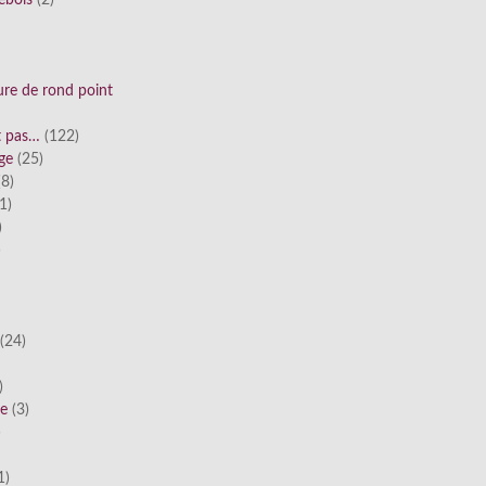
ebois
(2)
ure de rond point
st pas…
(122)
ge
(25)
8)
1)
)
)
(24)
)
he
(3)
)
1)