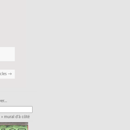
icles
→
ver…
» mural d’à côté