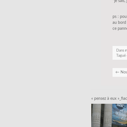
*je sais,
ps : po
au bord 
ce pann
Dans
r
Tagué
←
Nou
« pensez à eux »_fia