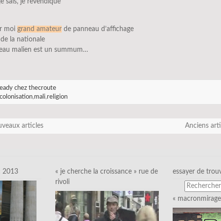
 je sais, je revendique
ur moi
grand amateur
de panneau d’affichage
de la nationale
eau malien est un summum…
eady chez thecroute
colonisation
,
mali
,
religion
veaux articles
Anciens art
c 2013
« je cherche la croissance » rue de
essayer de trou
rivoli
« macronmirage 