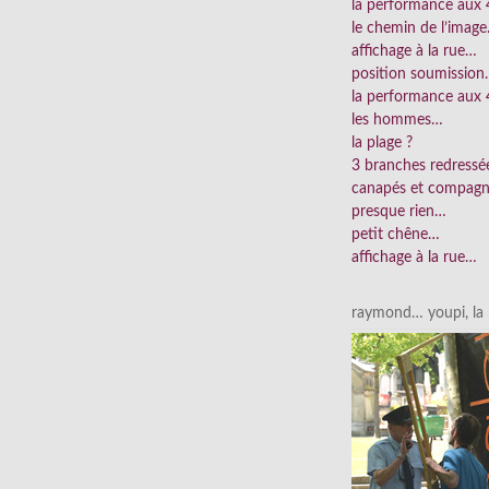
la performance aux
le chemin de l’imag
affichage à la rue…
position soumissio
la performance aux 
les hommes…
la plage ?
3 branches redress
canapés et compag
presque rien…
petit chêne…
affichage à la rue…
raymond… youpi, la p