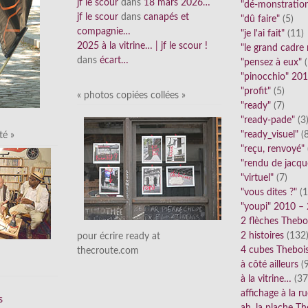
jf le scour
dans
18 mars 2026…
"dé-monstratio
jf le scour
dans
canapés et
"dû faire"
(5)
compagnie…
"je l'ai fait"
(11)
2025 à la vitrine… | jf le scour !
"le grand cadre
dans
écart…
"pensez à eux"
(
"pinocchio" 20
"profit"
(5)
« photos copiées collées »
"ready"
(7)
"ready-pade"
(3
"ready_visuel"
(8
té »
"reçu, renvoyé"
"rendu de jacqu
"virtuel"
(7)
"vous dites ?"
(1
"youpi" 2010 –
2 flèches Thebo
2 histoires
(132
pour écrire ready at
4 cubes Theboi
thecroute.com
à côté ailleurs
(9
à la vitrine…
(37
affichage à la r
s