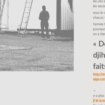
les uns 
les sec
sous le 
chacun 
l’armée 
pourquoi
on a bien
« D
dji
fait
http://
deja-co
—
y-a plus
jf le sco