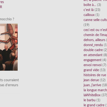
ah, la plache Th
res
boîte à…
(3)
FR
c'est là
(23)
cailloux
(1)
inocchio ?
canne selle cult
(19)
ceci est ou n'e
chemin de l'ima
dehors, ailleurs
(
donné_rendu
(1
double cadre
(2
en attendant
(8
engagement
(4)
envoi renvoi
(7)
grand vide
(13)
histoires de rue
ts courraient
jean derue
(12)
 pas d’erreurs
juan, j'arrive
(18
la longue marc
laWhiteBox
(37
le barbu
(1)
le grand cadre
(