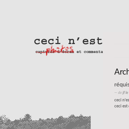
Arc
réqui
— de
jf l
ceci n’e
ceci est