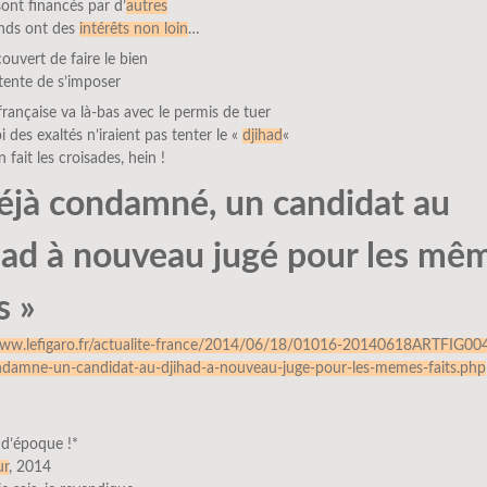
sont financés par d’
autres
onds ont des
intérêts non loin
…
couvert de faire le bien
tente de s’imposer
française va là-bas avec le permis de tuer
 des exaltés n’iraient pas tenter le «
djihad
«
 fait les croisades, hein !
éjà condamné, un candidat au
had à nouveau jugé pour les mê
s »
www.lefigaro.fr/actualite-france/2014/06/18/01016-20140618ARTFIG00
ndamne-un-candidat-au-djihad-a-nouveau-juge-pour-les-memes-faits.php
 d’époque !*
ur
, 2014