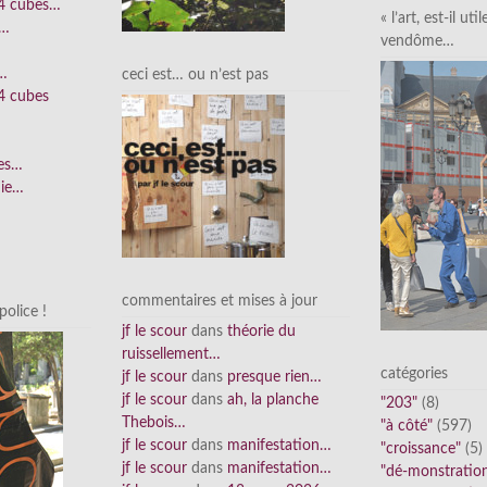
 4 cubes…
« l’art, est-il uti
e…
vendôme…
n…
ceci est… ou n’est pas
4 cubes
ées…
nie…
commentaires et mises à jour
olice !
jf le scour
dans
théorie du
ruissellement…
catégories
jf le scour
dans
presque rien…
jf le scour
dans
ah, la planche
"203"
(8)
Thebois…
"à côté"
(597)
jf le scour
dans
manifestation…
"croissance"
(5)
jf le scour
dans
manifestation…
"dé-monstratio