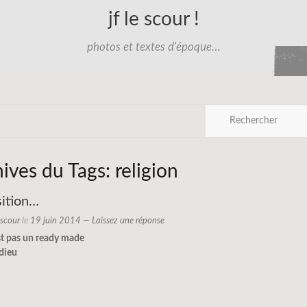
jf le scour !
photos et textes d'époque…
hives du Tags:
religion
sition…
e scour
le
19 juin 2014
—
Laissez une réponse
st pas un ready made
 dieu