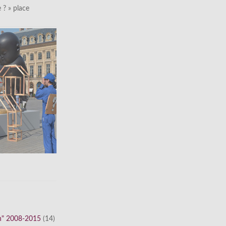
le ? » place
n" 2008-2015
(14)