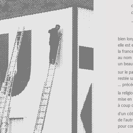
bien lon
elle est 
la franc
au nom
un beau
sur le p
restée s
… précé
la relig
mise en
à coup 
d’un côt
de l’aut
pour con