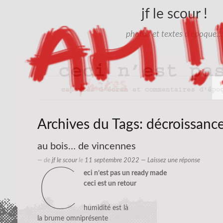
jf le scour !
photos et textes d'époque…
Archives du Tags:
décroissanc
au bois… de vincennes
— de
jf le scour
le
11 septembre 2022
—
Laissez une réponse
c
eci n’est pas un ready made
ceci est un retour
humidité est là
la brume omniprésente