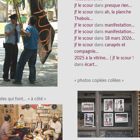
jf le scour
dans
presque rien…
jf le scour
dans
ah, la planche
Thebois…
jf le scour
dans
manifestation…
jf le scour
dans
manifestation…
jf le scour
dans
18 mars 2026…
jf le scour
dans
canapés et
compagnie…
2025 à la vitrine… | jf le scour !
dans
écart…
« photos copiées collées »
des qui font… « à côté »