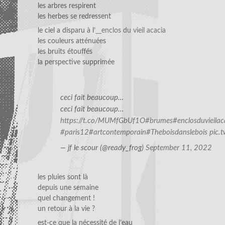
les arbres respirent
les herbes se redressent
le ciel a disparu à l’
__enclos du
vieil acacia
les couleurs atténuées
les bruits étouffés
la perspective supprimée
ceci fait beaucoup…
ceci fait beaucoup…
https://t.co/MUMfGbUf1O
#brumes
#enclosduvieilac
#paris12
#artcontemporain
#Theboisdanslebois
pic.
— jf le scour (@ready_frog)
September 11, 2022
les pluies sont là
depuis une semaine
quel changement !
un retour à la vie ?
est-ce que la nécessité de l’eau