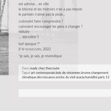
est admise… en ville
le bitume et les trottoirs n’en a pas besoin
le parisien n’aime pas la pluie…
comment faire comprendre ?
comment encourager les gens à changer ?
réduire
… décroître !!
bof époque ?*
jf-le-scour.com
, 2022
*je sais, je sais, je revendique
Dans
ready chez thecroute
Tagué
art contemporain
,
bois de vincennes
,
brume
,
changement
climatique
,
décroissance
,
enclos du vieil acacia
,
humidité
,
paris 12