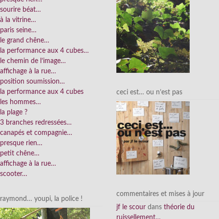
sourire béat…
à la vitrine…
paris seine…
le grand chêne…
la performance aux 4 cubes…
le chemin de l’image…
affichage à la rue…
position soumission…
la performance aux 4 cubes
ceci est… ou n’est pas
les hommes…
la plage ?
3 branches redressées…
canapés et compagnie…
presque rien…
petit chêne…
affichage à la rue…
scooter…
commentaires et mises à jour
raymond… youpi, la police !
jf le scour
dans
théorie du
ruissellement…