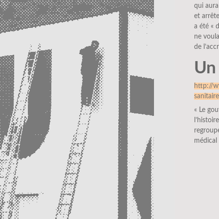
qui aura
et arrêt
a été « 
ne voula
de l’acc
Un 
http://w
sanitai
« Le gou
l’histoi
regroupe
médical 