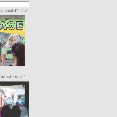
» mural d’à côté
art est-il utile ?