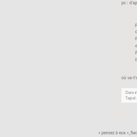
ps : d’a
c
t
où va-t’
Dans
r
Tagué
« pensez à eux »_fia