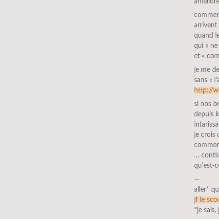
amélior
comment
arrivent
quand le
qui « ne
et « com
je me de
sans « l
http://
si nos b
depuis 
intarissa
je crois 
comment
… contin
qu’est-c
—
aller* q
jf le sco
*je sais,