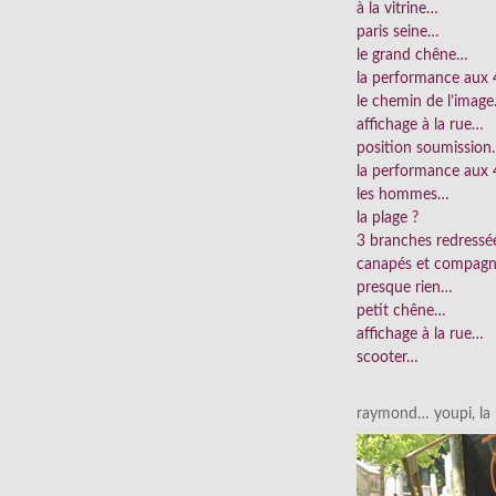
à la vitrine…
paris seine…
le grand chêne…
la performance aux
le chemin de l’imag
affichage à la rue…
position soumissio
la performance aux 
les hommes…
la plage ?
3 branches redress
canapés et compag
presque rien…
petit chêne…
affichage à la rue…
scooter…
raymond… youpi, la p