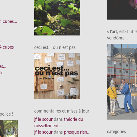
 4 cubes…
e…
« l’art, est-il uti
vendôme…
n…
4 cubes
ceci est… ou n’est pas
ées…
nie…
commentaires et mises à jour
olice !
jf le scour
dans
théorie du
ruissellement…
catégories
jf le scour
dans
presque rien…