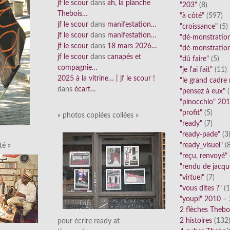
jf le scour
dans
ah, la planche
"203"
(8)
Thebois…
"à côté"
(597)
jf le scour
dans
manifestation…
"croissance"
(5)
jf le scour
dans
manifestation…
"dé-monstratio
jf le scour
dans
18 mars 2026…
"dé-monstratio
jf le scour
dans
canapés et
"dû faire"
(5)
compagnie…
"je l'ai fait"
(11)
2025 à la vitrine… | jf le scour !
"le grand cadre
dans
écart…
"pensez à eux"
(
"pinocchio" 20
"profit"
(5)
« photos copiées collées »
"ready"
(7)
"ready-pade"
(3
"ready_visuel"
(8
té »
"reçu, renvoyé"
"rendu de jacqu
"virtuel"
(7)
"vous dites ?"
(1
"youpi" 2010 –
2 flèches Thebo
2 histoires
(132
pour écrire ready at