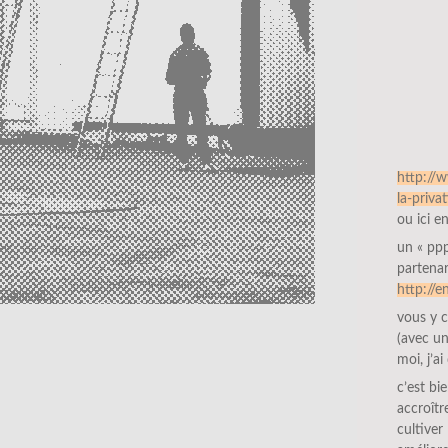
http://w
la-priva
ou ici e
un « ppp 
partenar
http://e
vous y c
(avec un
moi, j’a
c’est bie
accroîtr
cultiver