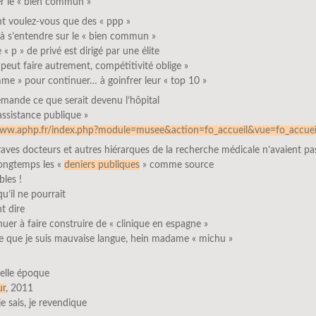
er le « bien commun »
 voulez-vous que des « ppp »
 à s’entendre sur le « bien commun »
 « p » de privé est dirigé par une élite
 peut faire autrement, compétitivité oblige »
me » pour continuer… à goinfrer leur « top 10 »
mande ce que serait devenu l’hôpital
’assistance publique »
www.aphp.fr/index.php?module=musee&action=fo_accueil&vue=fo_accuei
raves docteurs et autres hiérarques de la recherche médicale n’avaient pa
longtemps les «
deniers publiques
» comme source
bles !
qu’il ne pourrait
 dire
uer à faire construire de « clinique en espagne »
e que je suis mauvaise langue, hein madame « michu »
uelle époque
ur
, 2011
 je sais, je revendique