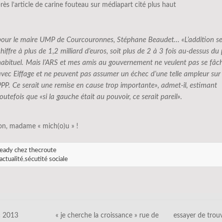
près l’article de carine fouteau sur médiapart cité plus haut
pour le maire UMP de Courcouronnes, Stéphane Beaudet… «L’addition s
hiffre à plus de 1,2 milliard d’euros, soit plus de 2 à 3 fois au-dessus du 
habituel. Mais l’ARS et mes amis au gouvernement ne veulent pas se fâc
avec Eiffage et ne peuvent pas assumer un échec d’une telle ampleur sur
PPP. Ce serait une remise en cause trop importante», admet-il, estimant
outefois que «si la gauche était au pouvoir, ce serait pareil».
on, madame « mich(o)u » !
eady chez thecroute
actualité
,
sécutité sociale
c 2013
« je cherche la croissance » rue de
essayer de trou