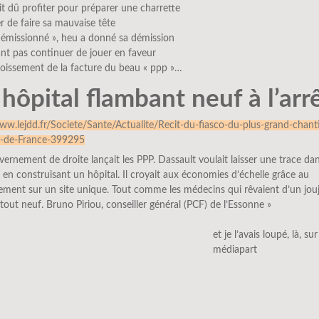
it dû profiter pour préparer une charrette
er de faire sa mauvaise tête
démissionné », heu a donné sa démission
nt pas continuer de jouer en faveur
roissement de la facture du beau « ppp »…
hôpital flambant neuf à l’arr
ww.lejdd.fr/Societe/Sante/Actualite/Recit-du-fiasco-du-plus-grand-chant
re-de-France-399295
vernement de droite lançait les PPP. Dassault voulait laisser une trace da
re en construisant un hôpital. Il croyait aux économies d’échelle grâce au
ment sur un site unique. Tout comme les médecins qui rêvaient d’un jou
tout neuf. Bruno Piriou, conseiller général (PCF) de l’Essonne »
et je l’avais loupé, là, sur
médiapart