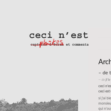
Arc
– de 
— de
jf l
ceci n’e
ceci est 
si j’ai 
monsieur
qui n’ou