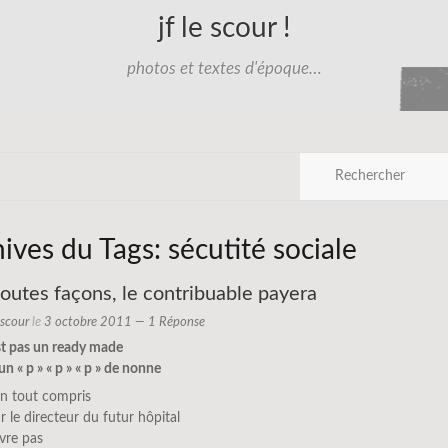
jf le scour !
photos et textes d'époque…
hives du Tags:
sécutité sociale
toutes façons, le contribuable payera
e scour
le
3 octobre 2011
— 1 Réponse
st pas un ready made
un « p » « p » « p » de nonne
bien tout compris
 le directeur du futur hôpital
vre pas