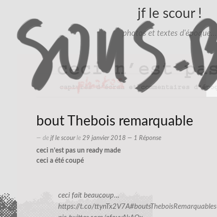
jf le scour !
photos et textes d'époque…
bout Thebois remarquable
— de
jf le scour
le
29 janvier 2018
— 1 Réponse
ceci n’est pas un ready made
ceci a été coupé
ceci fait beaucoup…
https://t.co/ttynTx2V7A
#boutsTheboisRemarquables