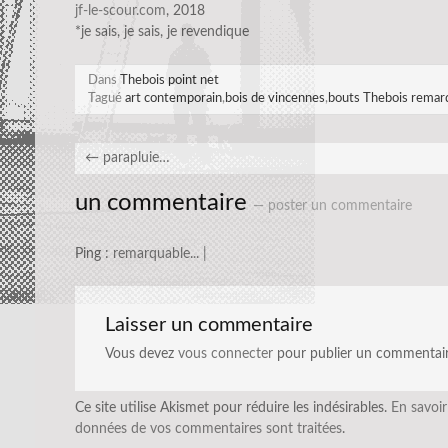
jf-le-scour.com
, 2018
*je sais, je sais, je revendique
Dans
Thebois point net
Tagué
art contemporain
,
bois de vincennes
,
bouts Thebois remar
←
parapluie…
un commentaire
— poster un commentaire
Ping :
remarquable... |
Laisser un commentaire
Vous devez
vous connecter
pour publier un commentair
Ce site utilise Akismet pour réduire les indésirables.
En savoir
données de vos commentaires sont traitées
.