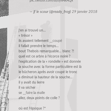
pic.twitter.com/afoyvAkAQx
— jf le scour (@ready_frog)
29 janvier 2018
j’en ai trouvé un…
« trésor »
ils avaient tellement
__coupé
il fallait prendre le temps…
bout Thebois remarquable… blanc ?!
quel est ce arbre à l’écorce noire ?
l’explication de la « rondelle » est donnée
la souche avec la forme particulière est là
le bûcheron après avoir coupé le tronc
a diminué la hauteur de la souche…
il y avait du lierre
il va sécher
se
__faire la malle
allez, deux points de colle ?
où est l’époque ?*