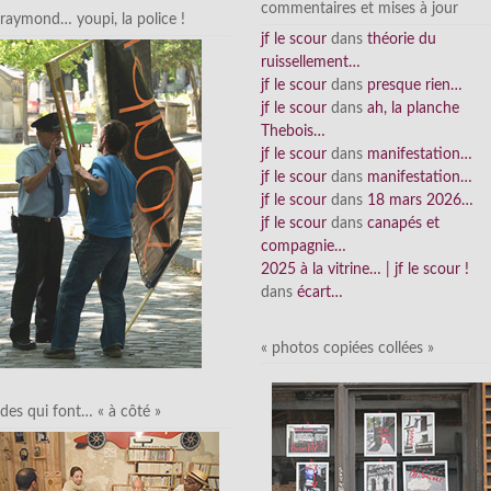
commentaires et mises à jour
raymond… youpi, la police !
jf le scour
dans
théorie du
ruissellement…
jf le scour
dans
presque rien…
jf le scour
dans
ah, la planche
Thebois…
jf le scour
dans
manifestation…
jf le scour
dans
manifestation…
jf le scour
dans
18 mars 2026…
jf le scour
dans
canapés et
compagnie…
2025 à la vitrine… | jf le scour !
dans
écart…
« photos copiées collées »
des qui font… « à côté »