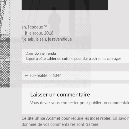
—
ah, l’époque ?*
__jf le scour
, 2016
*je sais, je sais, je revendique
Dans
donné_rendu
Tagué
à côté
,
cahier de cuisine pour dur à cuire
,
marcel roger
←
sur-réalité n°6344
Laisser un commentaire
Vous devez
vous connecter
pour publier un commentair
Ce site utilise Akismet pour réduire les indésirables.
En savoir
données de vos commentaires sont traitées
.