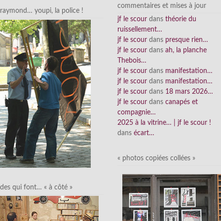
commentaires et mises à jour
raymond… youpi, la police !
jf le scour
dans
théorie du
ruissellement…
jf le scour
dans
presque rien…
jf le scour
dans
ah, la planche
Thebois…
jf le scour
dans
manifestation…
jf le scour
dans
manifestation…
jf le scour
dans
18 mars 2026…
jf le scour
dans
canapés et
compagnie…
2025 à la vitrine… | jf le scour !
dans
écart…
« photos copiées collées »
des qui font… « à côté »