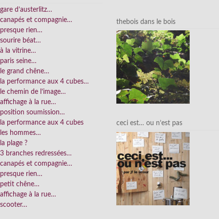
gare d’austerlitz…
canapés et compagnie…
thebois dans le bois
presque rien…
sourire béat…
à la vitrine…
paris seine…
le grand chêne…
la performance aux 4 cubes…
le chemin de l’image…
affichage à la rue…
position soumission…
la performance aux 4 cubes
ceci est… ou n’est pas
les hommes…
la plage ?
3 branches redressées…
canapés et compagnie…
presque rien…
petit chêne…
affichage à la rue…
scooter…