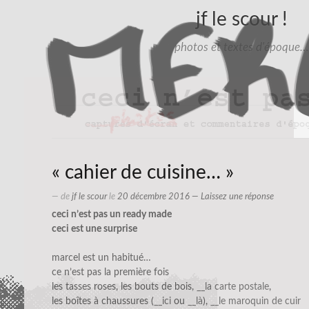
jf le scour !
photos et textes d'époque…
« cahier de cuisine… »
— de
jf le scour
le
20 décembre 2016
—
Laissez une réponse
ceci n’est pas un ready made
ceci est une surprise
marcel est un habitué…
ce n’est pas la première fois
les tasses roses, les bouts de bois,
__la carte postale
,
les boîtes à chaussures (
__ici
ou
__là
),
__le maroquin de cuir